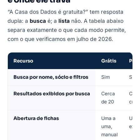
“A Casa dos Dados é gratuita?” tem resposta
dupla: a
busca
é; a
lista
não. A tabela abaixo
separa exatamente o que cada modo permite,
com o que verificamos em julho de 2026.
Recurso
Grátis
Pago
Comparação
Busca por nome, sócio e filtros
Sim
Sim
entre
o
Resultados exibidos por busca
Cerca
Conf
plano
de 20
créd
gratuito
e
Abertura de fichas
Uma a
Uma 
o
uma,
expo
pago
manual
da