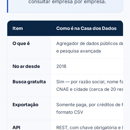
consultar empresa por empresa.
Item
Como é na Casa dos Dados
Ficha
O que é
Agregador de dados públicos de 
resumida
e pesquisa avançada
da
plataforma
No ar desde
2018
Casa
dos
Busca gratuita
Sim — por razão social, nome fanta
Dados
CNAE e cidade (cerca de 20 result
(verificada
em
Exportação
Somente paga, por créditos de R$ 
julho
formato CSV
de
2026)
API
REST, com chave obrigatória e limi