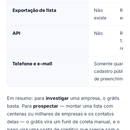
Casa
Exportação de lista
Não
R$ 0
dos
existe
em 
Dados
API
Não
REST
1.00
requ
Telefone e e-mail
Somente quando
cadastro público
de preenchiment
Em resumo: para
investigar
uma empresa, o grátis
basta. Para
prospectar
— montar uma lista com
centenas ou milhares de empresas e os contatos
delas — o grátis vira um funil de coleta manual, e o
pago vira uma conta de créditos que cresce com o