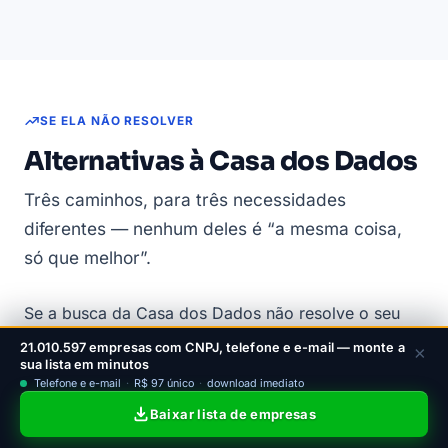
SE ELA NÃO RESOLVER
Alternativas à Casa dos Dados
Três caminhos, para três necessidades
diferentes — nenhum deles é “a mesma coisa,
só que melhor”.
Se a busca da Casa dos Dados não resolve o seu
caso, os três caminhos mais fortes são a
LeadJet
21.010.597 empresas com CNPJ, telefone e e-mail — monte a
×
sua lista em minutos
(lista pronta com telefone e e-mail garantidos, em
Telefone e e-mail
·
R$ 97 único
·
download imediato
pagamento único), o
Econodata
(inteligência
Baixar lista de empresas
comercial por assinatura) e o
cnpj.biz
(fichas