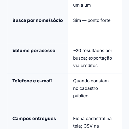
Casa
um a um
p
dos
Dados
Busca por nome/sócio
Sim — ponto forte
Nã
e
CN
LeadJet
po
em
julho
Volume por acesso
~20 resultados por
15
de
busca; exportação
po
2026
via créditos
di
Telefone e e-mail
Quando constam
E
no cadastro
ma
público
mi
re
Campos entregues
Ficha cadastral na
22
tela; CSV na
po