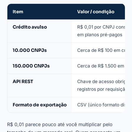
Item
Valor / condição
Custos
Crédito avulso
R$ 0,01 por CNPJ consult
da
em planos pré-pagos
Casa
dos
10.000 CNPJs
Cerca de R$ 100 em crédi
Dados
verificados
150.000 CNPJs
Cerca de R$ 1.500 em cré
em
julho
API REST
Chave de acesso obrigató
de
registros por requisição
2026
Formato de exportação
CSV (único formato dispo
R$ 0,01 parece pouco até você multiplicar pelo