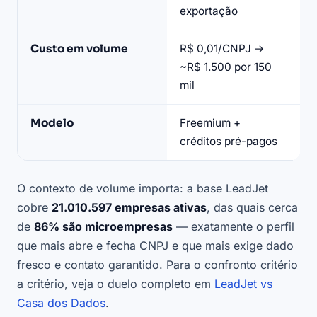
exportação
CS
Custo em volume
R$ 0,01/CNPJ →
R
~R$ 1.500 por 150
pa
mil
Modelo
Freemium +
Pa
créditos pré-pagos
se
O contexto de volume importa: a base LeadJet
cobre
21.010.597 empresas ativas
, das quais cerca
de
86% são microempresas
— exatamente o perfil
que mais abre e fecha CNPJ e que mais exige dado
fresco e contato garantido. Para o confronto critério
a critério, veja o duelo completo em
LeadJet vs
Casa dos Dados
.