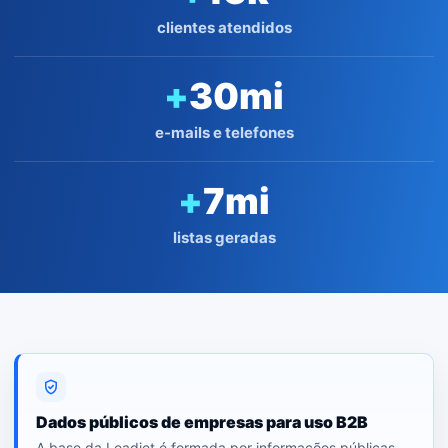
clientes atendidos
+
30
mi
e-mails e telefones
+
7
mi
listas geradas
Dados públicos de empresas para uso B2B
A base da Leadjet é formada por informações públicas