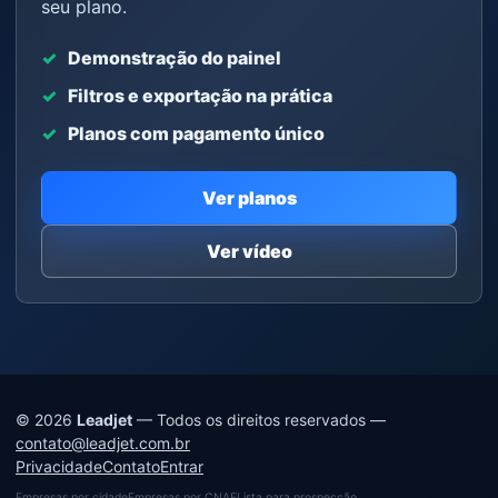
seu plano.
Demonstração do painel
Filtros e exportação na prática
Planos com pagamento único
Ver planos
Ver vídeo
© 2026
Leadjet
— Todos os direitos reservados —
contato@leadjet.com.br
Privacidade
Contato
Entrar
Empresas por cidade
Empresas por CNAE
Lista para prospecção