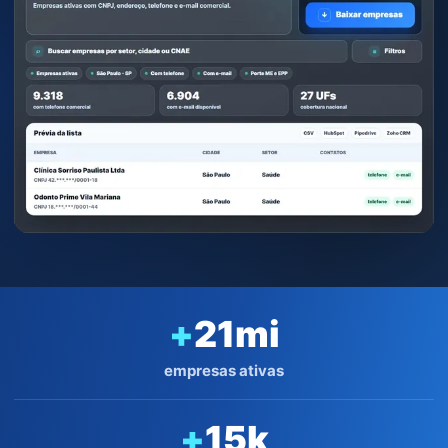
+
21
mi
empresas ativas
+
15
k