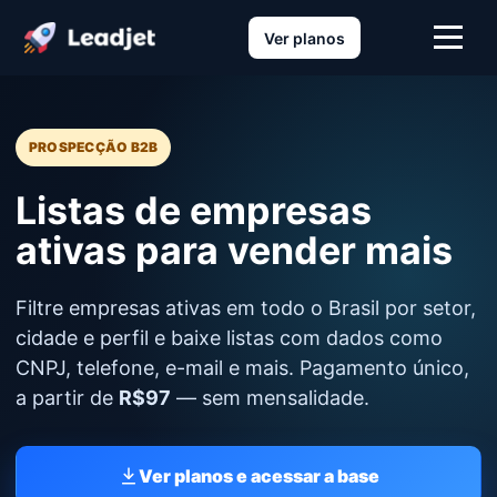
Ver planos
PROSPECÇÃO B2B
Listas de
empresas
ativas
para vender
mais
Filtre empresas ativas em todo o Brasil por
setor,
cidade e perfil e baixe listas com dados
como
CNPJ, telefone, e-mail e mais. Pagamento
único,
a partir de
R$97
— sem mensalidade.
Ver planos e acessar a base