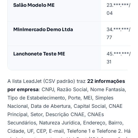
de
Salão Modelo ME
23.***.***/00
empresas
04
em
Arapiraca
Minimercado Demo Ltda
34.***.***/00
(dados
77
de
exemplo)
Lanchonete Teste ME
45.***.***/00
31
A lista LeadJet (CSV padrão) traz
22 informações
por empresa
: CNPJ, Razão Social, Nome Fantasia,
Tipo de Estabelecimento, Porte, MEI, Simples
Nacional, Data de Abertura, Capital Social, CNAE
Principal, Setor, Descrição CNAE, CNAEs
Secundários, Natureza Jurídica, Endereço, Bairro,
Cidade, UF, CEP, E-mail, Telefone 1 e Telefone 2. Há