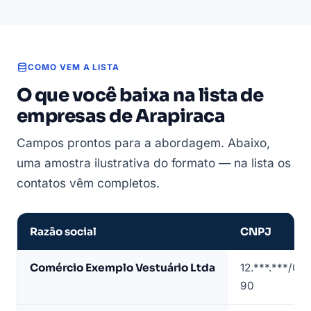
COMO VEM A LISTA
O que você baixa na lista de
empresas de Arapiraca
Campos prontos para a abordagem. Abaixo,
uma amostra ilustrativa do formato — na lista os
contatos vêm completos.
Razão social
CNPJ
Amostra
Comércio Exemplo Vestuário Ltda
12.***.***/00
de
90
lista