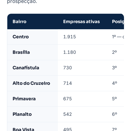
prospecção.
Bairro
Empresas ativas
Posição
Empresas
Centro
1.915
1º — cor
de
Arapiraca
Brasília
1.180
2º
por
bairro
Canafístula
730
3º
—
base
Alto do Cruzeiro
714
4º
LeadJet
Primavera
675
5º
Planalto
542
6º
Boa Vista
495
7º