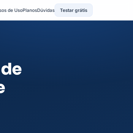
sos de Uso
Planos
Dúvidas
Testar grátis
 de
e