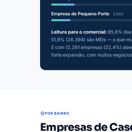
Empresa de Pequeno Porte
3.543
Leitura para o comercial:
85,6% das 
51,9% (28.394) são MEIs — o que mud
E com 12.261 empresas (22,4%) aber
forte expansão, com muitos negócios
POR BAIRRO
Empresas de Casc