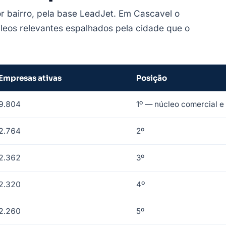
or bairro, pela base LeadJet. Em Cascavel o
leos relevantes espalhados pela cidade que o
Empresas ativas
Posição
9.804
1º — núcleo comercial e
2.764
2º
2.362
3º
2.320
4º
2.260
5º