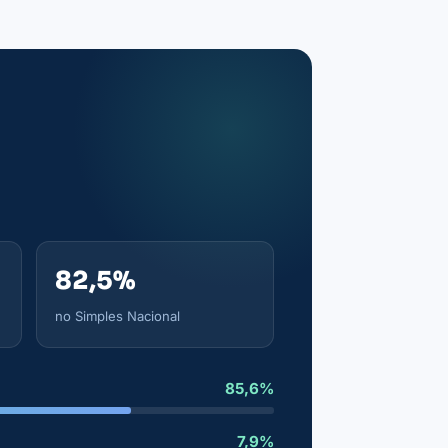
82,5%
no Simples Nacional
85,6%
7,9%