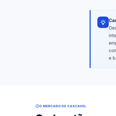
Cas
Oes
int
emp
com
e b
O MERCADO DE CASCAVEL