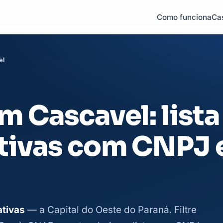
Como funciona
Ca
el
 Cascavel: lista
tivas com CNPJ 
ativas
— a Capital do Oeste do Paraná. Filtre