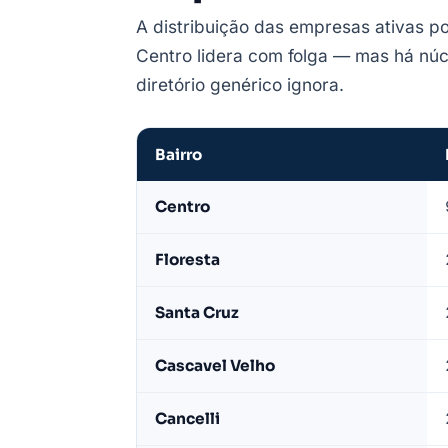
A distribuição das empresas ativas p
Centro lidera com folga — mas há núc
diretório genérico ignora.
Bairro
Empresas
Centro
de
Cascavel
Floresta
por
bairro
Santa Cruz
—
base
Cascavel Velho
LeadJet
Cancelli