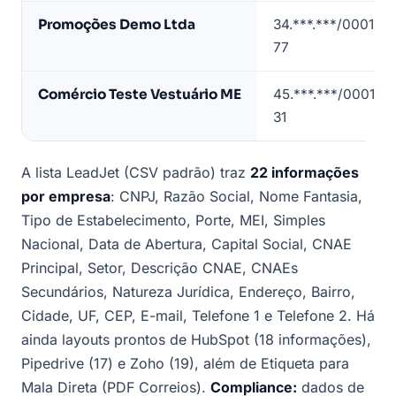
Eusébio
Promoções Demo Ltda
34.***.***/0001-
(dados
77
de
exemplo)
Comércio Teste Vestuário ME
45.***.***/0001-
31
A lista LeadJet (CSV padrão) traz
22 informações
por empresa
: CNPJ, Razão Social, Nome Fantasia,
Tipo de Estabelecimento, Porte, MEI, Simples
Nacional, Data de Abertura, Capital Social, CNAE
Principal, Setor, Descrição CNAE, CNAEs
Secundários, Natureza Jurídica, Endereço, Bairro,
Cidade, UF, CEP, E-mail, Telefone 1 e Telefone 2. Há
ainda layouts prontos de HubSpot (18 informações),
Pipedrive (17) e Zoho (19), além de Etiqueta para
Mala Direta (PDF Correios).
Compliance:
dados de