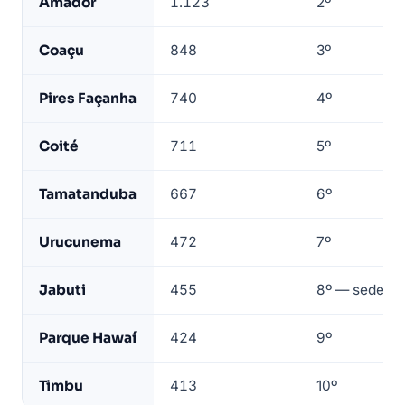
Amador
1.123
2º
por
bairro
Coaçu
848
3º
—
base
Pires Façanha
740
4º
LeadJet
Coité
711
5º
Tamatanduba
667
6º
Urucunema
472
7º
Jabuti
455
8º — sede da
Parque Hawaí
424
9º
Timbu
413
10º