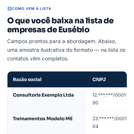
COMO VEM A LISTA
O que você baixa na lista de
empresas de Eusébio
Campos prontos para a abordagem. Abaixo,
uma amostra ilustrativa do formato — na lista os
contatos vêm completos.
Razão social
CNPJ
Amostra
Consultoria Exemplo Ltda
12.***.***/0001-
de
90
lista
de
Treinamentos Modelo ME
23.***.***/0001-
empresas
04
em