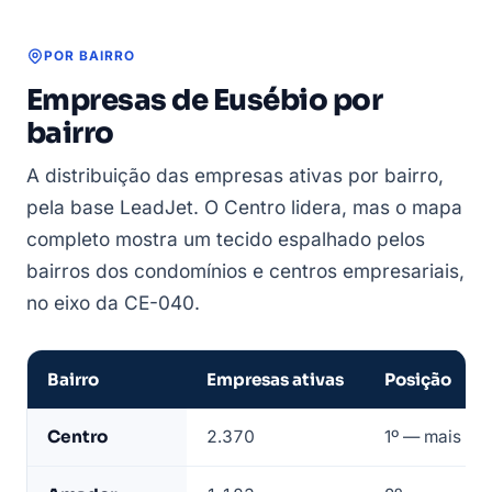
POR BAIRRO
Empresas de Eusébio por
bairro
A distribuição das empresas ativas por bairro,
pela base LeadJet. O Centro lidera, mas o mapa
completo mostra um tecido espalhado pelos
bairros dos condomínios e centros empresariais,
no eixo da CE-040.
Bairro
Empresas ativas
Posição
Empresas
Centro
2.370
1º — mais que
de
Eusébio