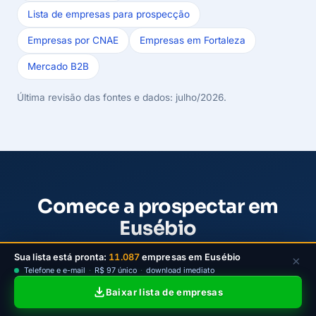
Lista de empresas para prospecção
Empresas por CNAE
Empresas em Fortaleza
Mercado B2B
Última revisão das fontes e dados: julho/2026.
Comece a prospectar em
Eusébio
Escolha um plano da LeadJet para filtrar empresas
Sua lista está pronta:
11.087
empresas em Eusébio
×
Telefone e e-mail
·
R$ 97 único
·
download imediato
ativas de Eusébio por bairro e atividade, baixar
Baixar lista de empresas
contatos e iniciar a prospecção B2B com mais
clareza.