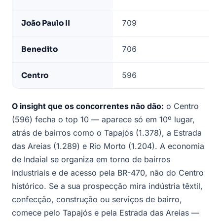
João Paulo II
709
8º
Benedito
706
9º
Centro
596
10
O insight que os concorrentes não dão:
o Centro
(596) fecha o top 10 — aparece só em 10º lugar,
atrás de bairros como o Tapajós (1.378), a Estrada
das Areias (1.289) e Rio Morto (1.204). A economia
de Indaial se organiza em torno de bairros
industriais e de acesso pela BR-470, não do Centro
histórico. Se a sua prospecção mira indústria têxtil,
confecção, construção ou serviços de bairro,
comece pelo Tapajós e pela Estrada das Areias —