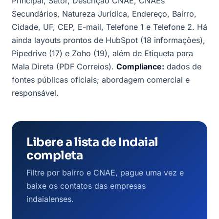
Principal, Setor, Descrição CNAE, CNAEs
Secundários, Natureza Jurídica, Endereço, Bairro,
Cidade, UF, CEP, E-mail, Telefone 1 e Telefone 2. Há
ainda layouts prontos de HubSpot (18 informações),
Pipedrive (17) e Zoho (19), além de Etiqueta para
Mala Direta (PDF Correios).
Compliance:
dados de
fontes públicas oficiais; abordagem comercial e
responsável.
Libere a lista de Indaial
completa
Filtre por bairro e CNAE, pague uma vez e
baixe os contatos das empresas
indaialenses.