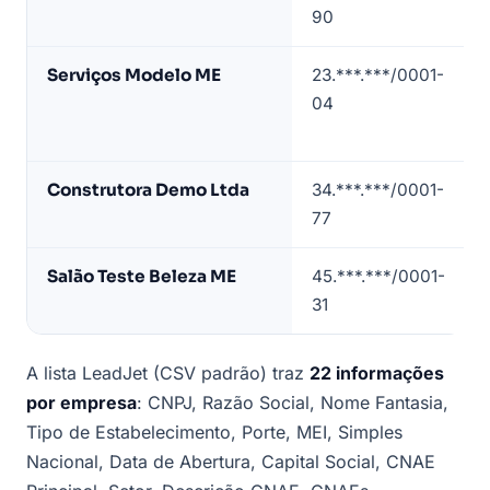
de
90
lista
de
Serviços Modelo ME
23.***.***/0001-
empresas
04
em
Indaial
(dados
Construtora Demo Ltda
34.***.***/0001-
de
77
exemplo)
Salão Teste Beleza ME
45.***.***/0001-
31
A lista LeadJet (CSV padrão) traz
22 informações
por empresa
: CNPJ, Razão Social, Nome Fantasia,
Tipo de Estabelecimento, Porte, MEI, Simples
Nacional, Data de Abertura, Capital Social, CNAE