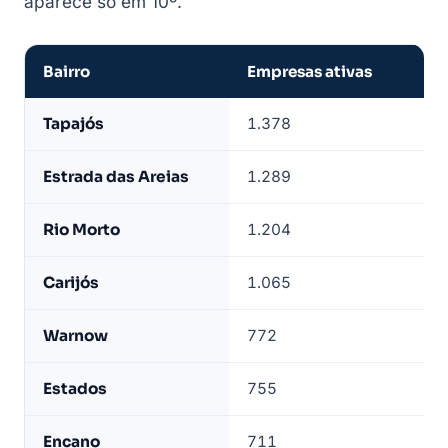
aparece só em 10º.
Bairro
Empresas ativas
Po
Empresas
Tapajós
1.378
1º 
de
Indaial
Estrada das Areias
1.289
2º
por
bairro
Rio Morto
1.204
3º
—
base
Carijós
1.065
4º
LeadJet
Warnow
772
5º
Estados
755
6º
Encano
711
7º