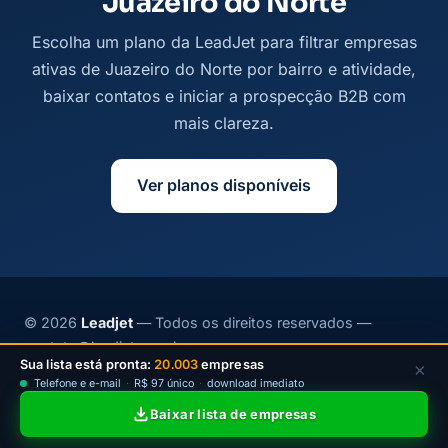
Juazeiro do Norte
Escolha um plano da LeadJet para filtrar empresas
ativas de Juazeiro do Norte por bairro e atividade,
baixar contatos e iniciar a prospecção B2B com
mais clareza.
Ver planos disponíveis
© 2026
Leadjet
— Todos os direitos reservados —
contato@leadjet.com.br
Sua lista está pronta:
20.003
empresas
×
Política de Privacidade
·
Planos
Telefone e e-mail
·
R$ 97 único
·
download imediato
Baixar lista de empresas