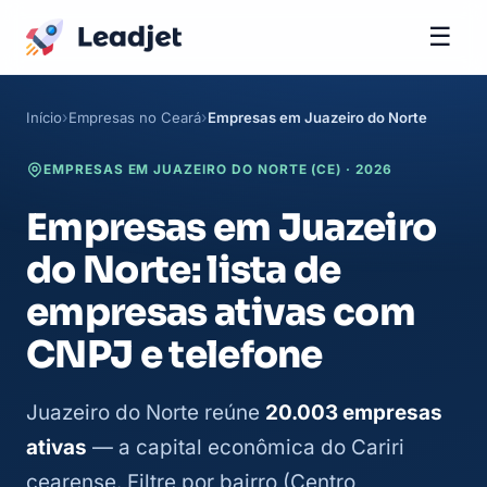
☰
Início
Empresas no Ceará
Empresas em Juazeiro do Norte
EMPRESAS EM JUAZEIRO DO NORTE (CE) · 2026
Empresas em Juazeiro
do Norte: lista de
empresas ativas com
CNPJ e telefone
Juazeiro do Norte reúne
20.003 empresas
ativas
— a capital econômica do Cariri
cearense. Filtre por bairro (Centro,