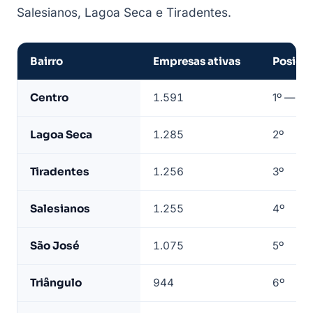
Salesianos, Lagoa Seca e Tiradentes.
Bairro
Empresas ativas
Posiçã
Empresas
Centro
1.591
1º — nú
de
Juazeiro
Lagoa Seca
1.285
2º
do
Norte
Tiradentes
1.256
3º
por
bairro
Salesianos
1.255
4º
—
base
São José
1.075
5º
LeadJet
Triângulo
944
6º