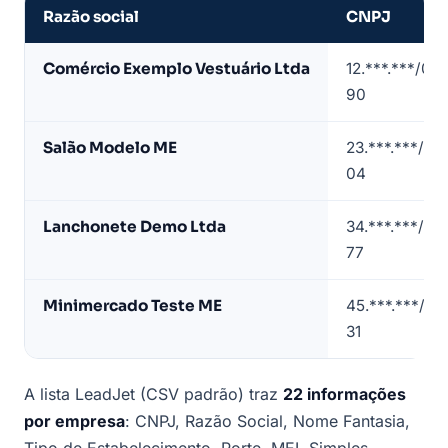
Razão social
CNPJ
Amostra
Comércio Exemplo Vestuário Ltda
12.***.***/00
de
90
lista
de
Salão Modelo ME
23.***.***/00
empresas
04
em
Juazeiro
Lanchonete Demo Ltda
34.***.***/00
do
77
Norte
(contatos
Minimercado Teste ME
45.***.***/00
mascarados)
31
A lista LeadJet (CSV padrão) traz
22 informações
por empresa
: CNPJ, Razão Social, Nome Fantasia,
Tipo de Estabelecimento, Porte, MEI, Simples