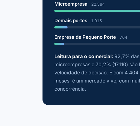
Microempresa
22.584
Demais portes
1.015
Empresa de Pequeno Porte
764
Leitura para o comercial:
92,7% das 
microempresas e 70,2% (17.110) são 
velocidade de decisão. E com 4.404 
meses, é um mercado vivo, com muit
concorrência.