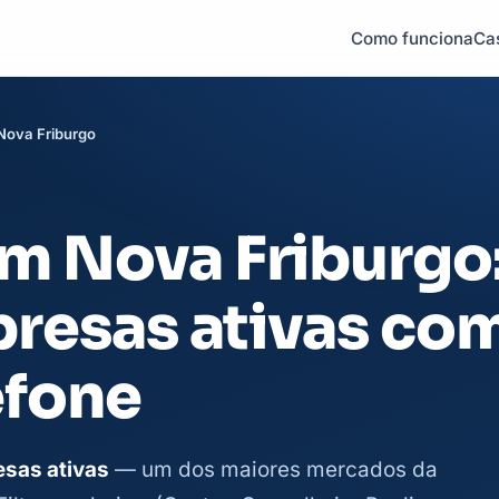
Como funciona
Ca
Nova Friburgo
m Nova Friburgo
presas ativas co
efone
sas ativas
— um dos maiores mercados da