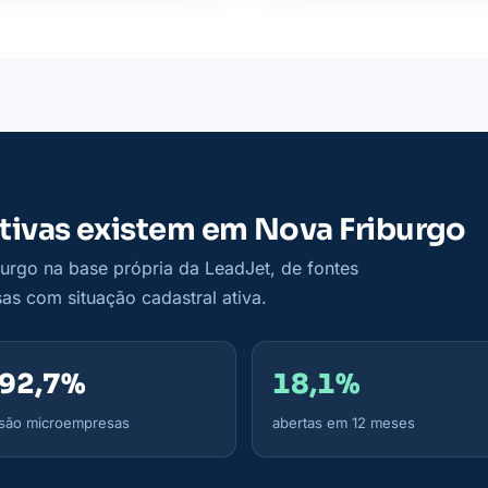
tivas existem em Nova Friburgo
rgo na base própria da LeadJet, de fontes
as com situação cadastral ativa.
92,7%
18,1%
são microempresas
abertas em 12 meses