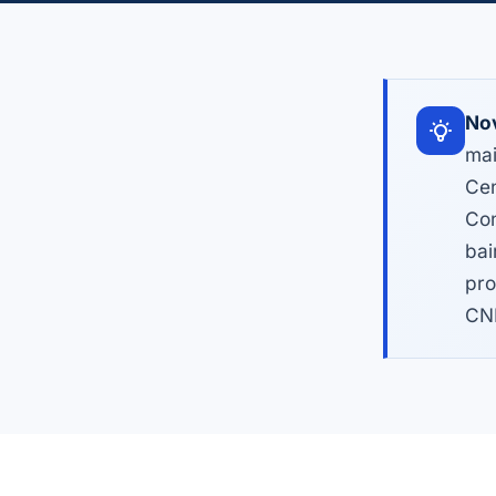
Nov
mai
Cen
Con
bai
pro
CNP