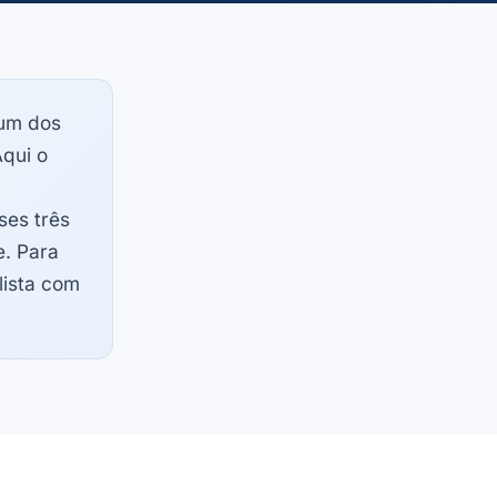
um dos
qui o
ses três
e. Para
lista com