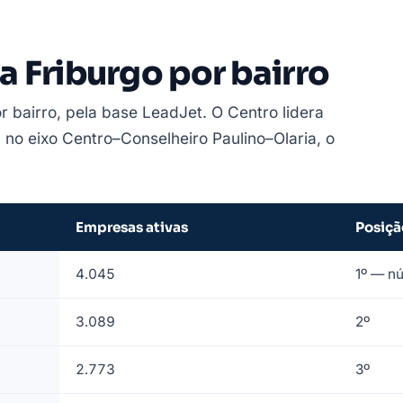
 Friburgo por bairro
r bairro, pela base LeadJet. O Centro lidera
 no eixo Centro–Conselheiro Paulino–Olaria, o
Empresas ativas
Posiçã
4.045
1º — n
3.089
2º
2.773
3º