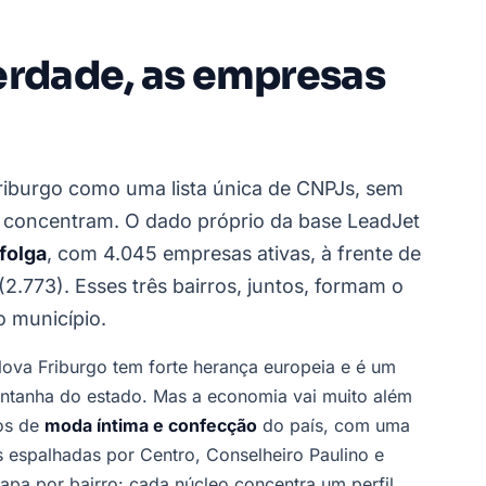
erdade, as empresas
Friburgo como uma lista única de CNPJs, sem
e concentram. O dado próprio da base LeadJet
folga
, com 4.045 empresas ativas, à frente de
(2.773). Esses três bairros, juntos, formam o
 município.
Nova Friburgo tem forte herança europeia e é um
ontanha do estado. Mas a economia vai muito além
los de
moda íntima e confecção
do país, com uma
s espalhadas por Centro, Conselheiro Paulino e
mapa por bairro: cada núcleo concentra um perfil