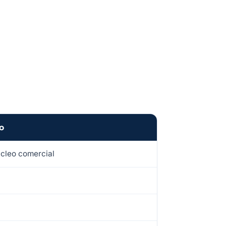
o
úcleo comercial