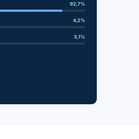
92,7%
4,2%
3,1%