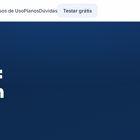
sos de Uso
Planos
Dúvidas
Testar grátis
:
m