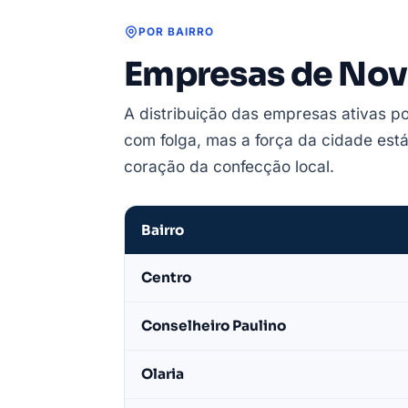
POR BAIRRO
Empresas de Nova
A distribuição das empresas ativas po
com folga, mas a força da cidade está
coração da confecção local.
Bairro
Empresas
Centro
de
Nova
Conselheiro Paulino
Friburgo
por
Olaria
bairro
—