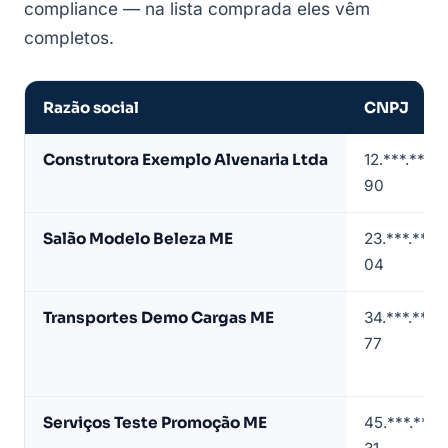
compliance — na lista comprada eles vêm
completos.
Razão social
CNPJ
Amostra
Construtora Exemplo Alvenaria Ltda
12.***.***/
de
90
lista
de
Salão Modelo Beleza ME
23.***.***/
empresas
04
em
Piraquara
Transportes Demo Cargas ME
34.***.***/
(contatos
77
mascarados)
Serviços Teste Promoção ME
45.***.***/