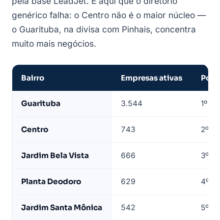
pela base LeadJet. É aqui que o diretório
genérico falha: o Centro não é o maior núcleo —
o Guarituba, na divisa com Pinhais, concentra
muito mais negócios.
Bairro
Empresas ativas
Posi
Empresas
Guarituba
3.544
1º — 
de
Piraquara
Centro
743
2º — 
por
bairro
Jardim Bela Vista
666
3º
—
base
Planta Deodoro
629
4º
LeadJet
Jardim Santa Mônica
542
5º