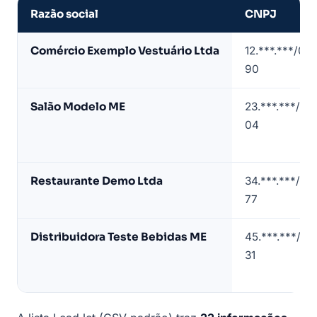
Razão social
CNPJ
Amostra
Comércio Exemplo Vestuário Ltda
12.***.***/00
de
90
lista
de
Salão Modelo ME
23.***.***/00
empresas
04
em
Porto
Velho
Restaurante Demo Ltda
34.***.***/00
(dados
77
de
exemplo)
Distribuidora Teste Bebidas ME
45.***.***/00
31