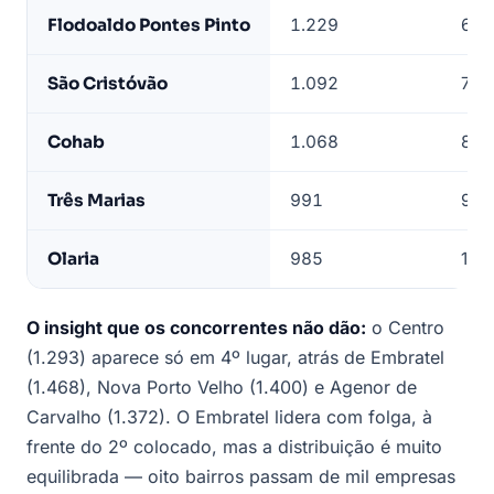
Flodoaldo Pontes Pinto
1.229
6º
São Cristóvão
1.092
7º
Cohab
1.068
8º
Três Marias
991
9º
Olaria
985
10º
O insight que os concorrentes não dão:
o Centro
(1.293) aparece só em 4º lugar, atrás de Embratel
(1.468), Nova Porto Velho (1.400) e Agenor de
Carvalho (1.372). O Embratel lidera com folga, à
frente do 2º colocado, mas a distribuição é muito
equilibrada — oito bairros passam de mil empresas