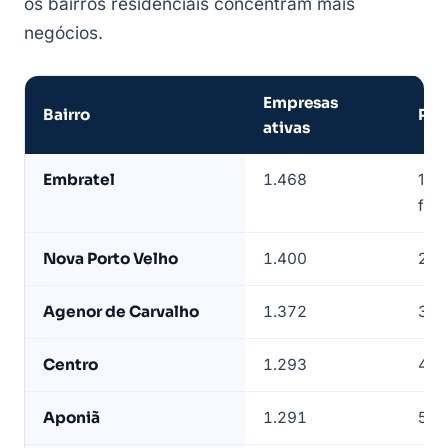
os bairros residenciais concentram mais
negócios.
Empresas
Bairro
Pos
ativas
Empresas
Embratel
1.468
1º —
de
folg
Porto
Velho
Nova Porto Velho
1.400
2º
por
bairro
Agenor de Carvalho
1.372
3º
—
base
Centro
1.293
4º —
LeadJet
Aponiã
1.291
5º