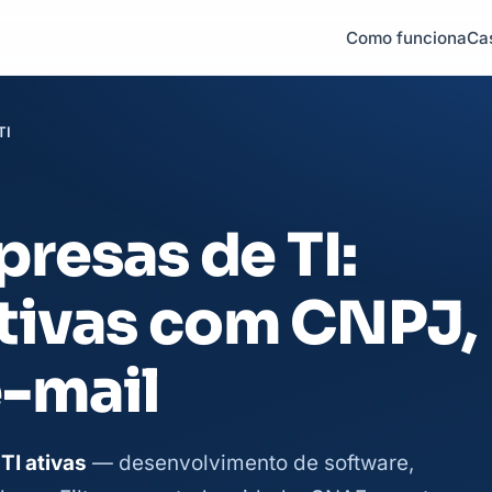
Como funciona
Ca
TI
presas de TI:
tivas com CNPJ,
e-mail
TI ativas
— desenvolvimento de software,