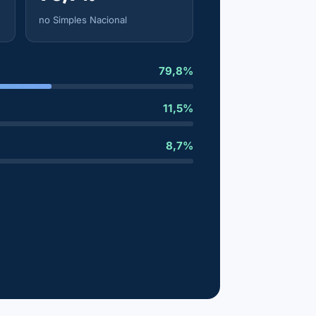
no Simples Nacional
79,8%
11,5%
8,7%