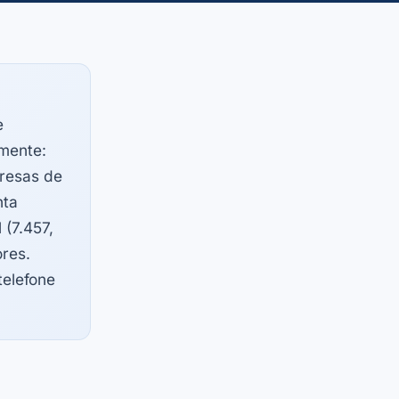
e
amente:
resas de
nta
 (7.457,
res.
telefone