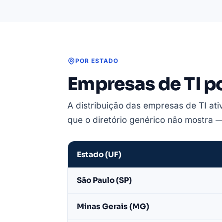
POR ESTADO
Empresas de TI po
A distribuição das empresas de TI ati
que o diretório genérico não mostra 
Estado (UF)
Empresas
São Paulo (SP)
de
TI
Minas Gerais (MG)
ativas