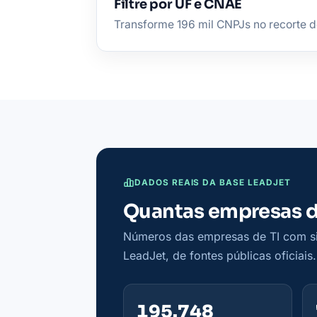
Filtre por UF e CNAE
Transforme 196 mil CNPJs no recorte do
DADOS REAIS DA BASE LEADJET
Quantas empresas de
Números das empresas de TI com sit
LeadJet, de fontes públicas oficiais.
195.748