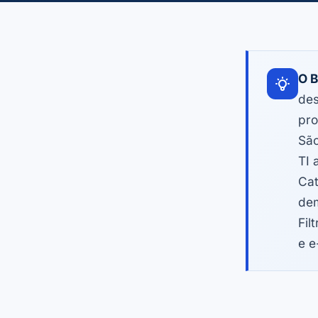
O B
des
pro
São
TI 
Cat
dem
Fil
e e