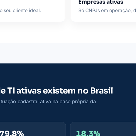
Empresas ativas
 seu cliente ideal.
Só CNPJs em operação, de 
 TI ativas existem no Brasil
uação cadastral ativa na base própria da
79,8%
18,3%