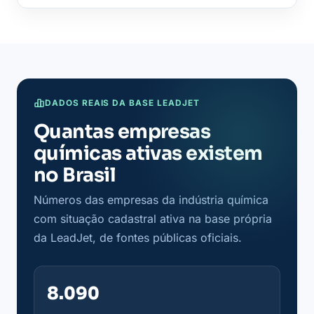
DADOS REAIS DA BASE LEADJET
Quantas empresas
químicas ativas existem
no Brasil
Números das empresas da indústria química
com situação cadastral ativa na base própria
da LeadJet, de fontes públicas oficiais.
8.090