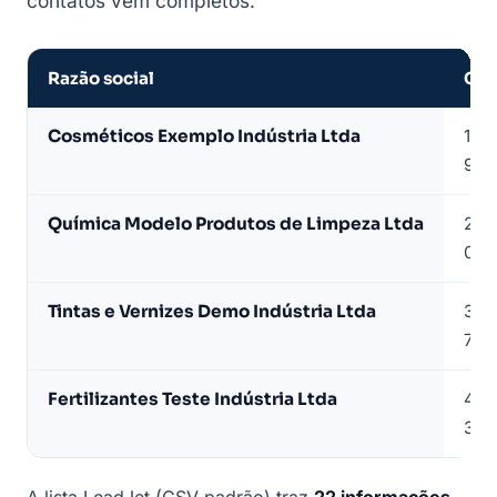
contatos vêm completos.
Razão social
CN
Amostra
Cosméticos Exemplo Indústria Ltda
12.*
de
90
lista
de
Química Modelo Produtos de Limpeza Ltda
23.
empresas
04
químicas
(dados
Tintas e Vernizes Demo Indústria Ltda
34.
de
77
exemplo)
Fertilizantes Teste Indústria Ltda
45.
31