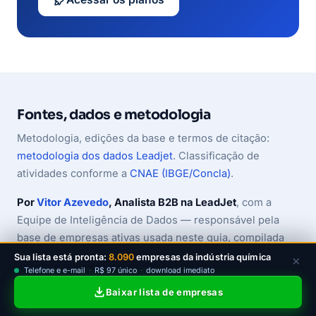
Fontes, dados e metodologia
Metodologia, edições da base e termos de citação:
metodologia dos dados Leadjet
. Classificação de
atividades conforme a
CNAE (IBGE/Concla)
.
Por
Vitor Azevedo
, Analista B2B na LeadJet
, com a
Equipe de Inteligência de Dados — responsável pela
base de empresas ativas usada neste guia, compilada
de fontes públicas oficiais e atualizada mensalmente
Sua lista está pronta:
8.090
empresas da indústria química
×
Telefone e e-mail
·
R$ 97 único
·
download imediato
pela própria LeadJet.
Baixar lista de empresas
Os números (8.090 empresas químicas ativas,