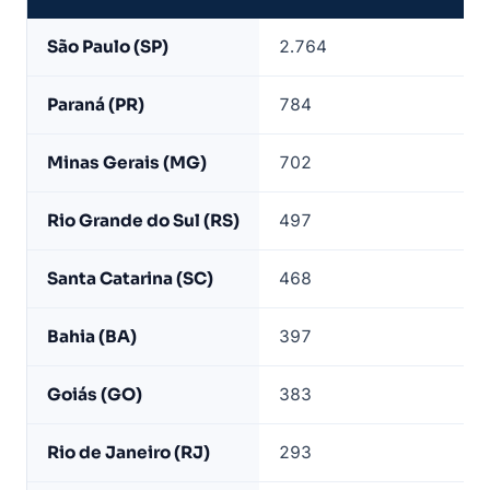
Empresas
São Paulo (SP)
2.764
químicas
ativas
Paraná (PR)
784
por
estado
Minas Gerais (MG)
702
—
base
Rio Grande do Sul (RS)
497
LeadJet
Santa Catarina (SC)
468
Bahia (BA)
397
Goiás (GO)
383
Rio de Janeiro (RJ)
293