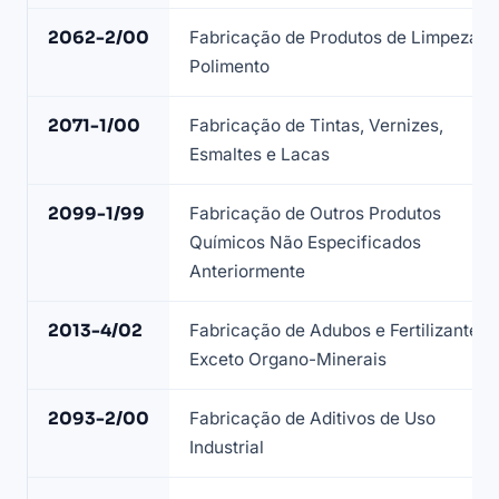
a
2062-2/00
Fabricação de Produtos de Limpeza e
lista
Polimento
de
empresas
2071-1/00
Fabricação de Tintas, Vernizes,
químicas
Esmaltes e Lacas
—
base
2099-1/99
Fabricação de Outros Produtos
LeadJet
Químicos Não Especificados
Anteriormente
2013-4/02
Fabricação de Adubos e Fertilizantes,
Exceto Organo-Minerais
2093-2/00
Fabricação de Aditivos de Uso
Industrial