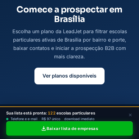
Comece a prospectar em
Brasília
Escolha um plano da LeadJet para filtrar escolas
particulares ativas de Brasília por bairro e porte,
baixar contatos e iniciar a prospecção B2B com
mais clareza.
Ver planos disponíveis
Sua lista está pronta:
122
escolas particulares
×
© 2026
Leadjet
— Todos os direitos reservados —
Telefone e e-mail
·
R$ 97 único
·
download imediato
contato@leadjet.com.br
Baixar lista de empresas
Política de Privacidade
·
Planos