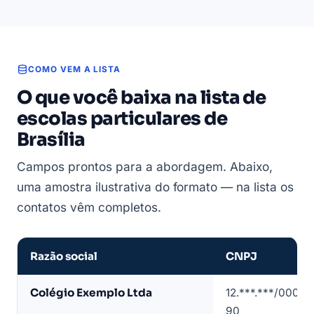
COMO VEM A LISTA
O que você baixa na lista de
escolas particulares de
Brasília
Campos prontos para a abordagem. Abaixo,
uma amostra ilustrativa do formato — na lista os
contatos vêm completos.
Razão social
CNPJ
Amostra
Colégio Exemplo Ltda
12.***.***/0001-
de
90