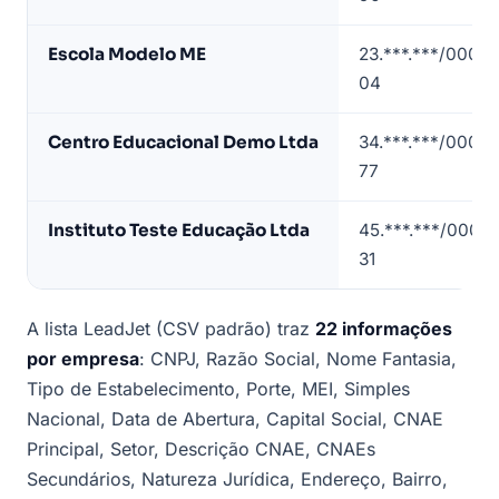
lista
de
Escola Modelo ME
23.***.***/0001-
escolas
04
particulares
em
Centro Educacional Demo Ltda
34.***.***/0001-
Brasília
77
(dados
de
Instituto Teste Educação Ltda
45.***.***/0001-
exemplo)
31
A lista LeadJet (CSV padrão) traz
22 informações
por empresa
: CNPJ, Razão Social, Nome Fantasia,
Tipo de Estabelecimento, Porte, MEI, Simples
Nacional, Data de Abertura, Capital Social, CNAE
Principal, Setor, Descrição CNAE, CNAEs
Secundários, Natureza Jurídica, Endereço, Bairro,