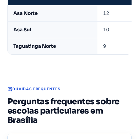
Bairros
Asa Norte
12
com
mais
Asa Sul
10
escolas
particulares
Taguatinga Norte
9
ativas
em
Brasília
DÚVIDAS FREQUENTES
Perguntas frequentes sobre
escolas particulares em
Brasília