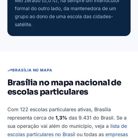
MEI zerado (0,0%), há sempre um interlocutor
formal do outro lado, da mantenedora de um
grupo ao dono de uma escola das cidades-
satélite.
BRASÍLIA NO MAPA
Brasília no mapa nacional de
escolas particulares
Com 122 escolas particulares ativas, Brasília
representa cerca de
1,3%
das 9.431 do Brasil. Se a
sua operação vai além do município, veja a
lista de
escolas particulares no Brasil
ou todas as
empresas