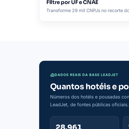
Filtre por UF e CNAE
Transforme 29 mil CNPJs no recorte do 
DADOS REAIS DA BASE LEADJET
Quantos hotéis e po
Números dos hotéis e pousadas com 
LeadJet, de fontes públicas oficiais.
28.961