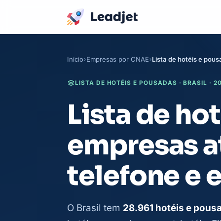
Início
Empresas por CNAE
Lista de hotéis e pou
LISTA DE HOTÉIS E POUSADAS · BRASIL · 2
Lista de ho
empresas a
telefone e 
O Brasil tem
28.961 hotéis e pous