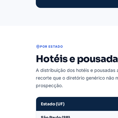
POR ESTADO
Hotéis e pousada
A distribuição dos hotéis e pousadas 
recorte que o diretório genérico não
prospecção.
Estado (UF)
Hotéis
São Paulo (SP)