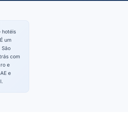
hotéis
 É um
: São
atrás com
ro e
NAE e
l.