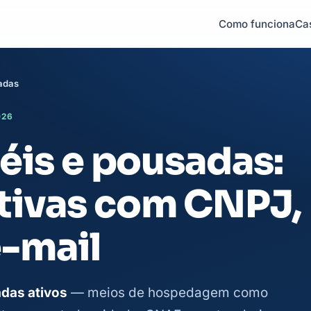
Como funciona
Ca
sadas
026
téis e pousadas:
tivas com CNPJ,
e-mail
adas ativos
— meios de hospedagem como