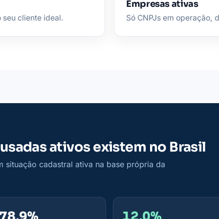
Empresas ativas
seu cliente ideal.
Só CNPJs em operação, de 
usadas ativos existem no Brasil
situação cadastral ativa na base própria da
78,9%
12,0%