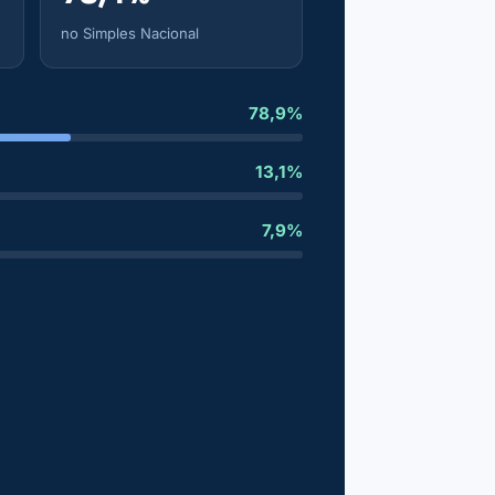
no Simples Nacional
78,9%
13,1%
7,9%