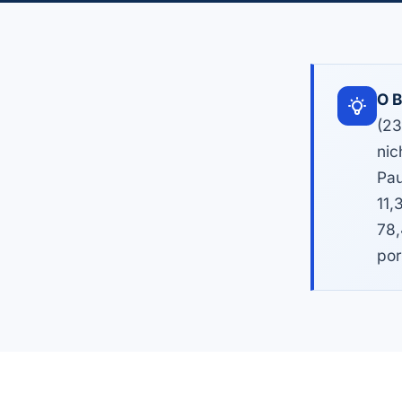
O B
(23
nic
Pau
11,
78,
por