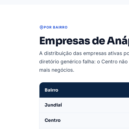
POR BAIRRO
Empresas de Anáp
A distribuição das empresas ativas po
diretório genérico falha: o Centro nã
mais negócios.
Bairro
Empresas
Jundiaí
de
Anápolis
Centro
por