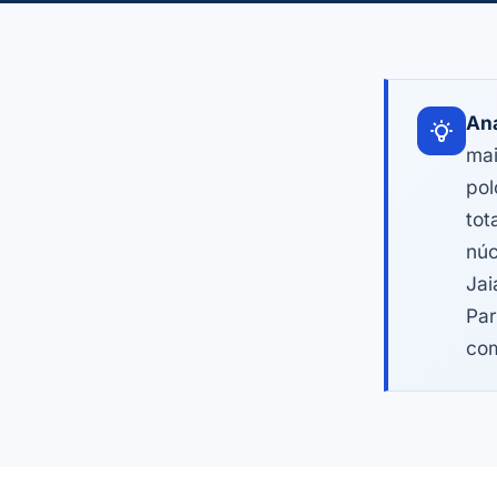
Aná
mai
pol
tot
núc
Jai
Par
com