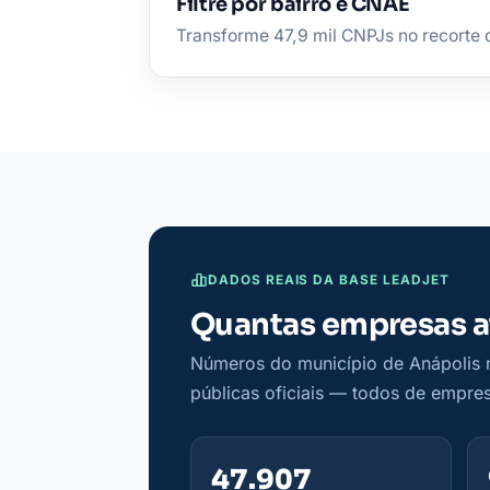
Filtre por bairro e CNAE
Transforme 47,9 mil CNPJs no recorte d
DADOS REAIS DA BASE LEADJET
Quantas empresas a
Números do município de Anápolis n
públicas oficiais — todos de empres
47.907