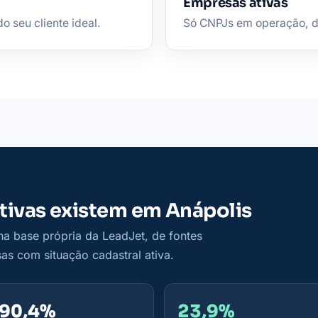
Empresas ativas
o seu cliente ideal.
Só CNPJs em operação, de 
tivas existem em Anápolis
a base própria da LeadJet, de fontes
as com situação cadastral ativa.
90,4%
23,9%