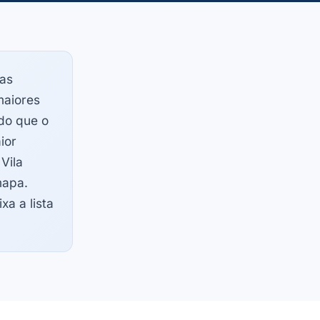
as
maiores
do que o
ior
Vila
mapa.
xa a lista