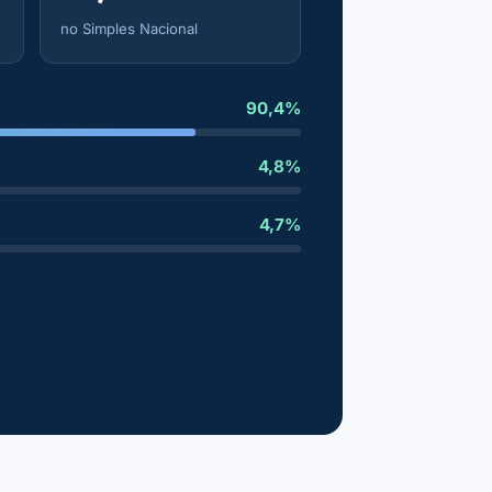
no Simples Nacional
90,4%
4,8%
4,7%