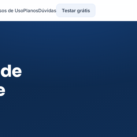
sos de Uso
Planos
Dúvidas
Testar grátis
 de
e