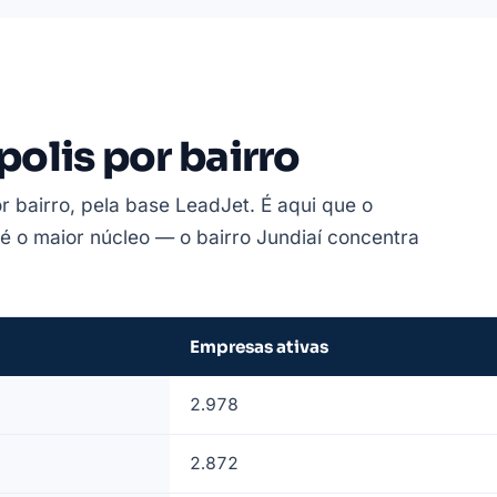
olis por bairro
r bairro, pela base LeadJet. É aqui que o
o é o maior núcleo — o bairro Jundiaí concentra
Empresas ativas
2.978
2.872