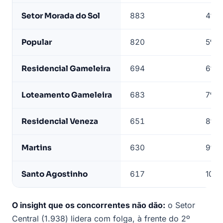
base
Setor Morada do Sol
883
4º
LeadJet
Popular
820
5º
Residencial Gameleira
694
6º
Loteamento Gameleira
683
7º
Residencial Veneza
651
8º
Martins
630
9º
Santo Agostinho
617
10º
O insight que os concorrentes não dão:
o Setor
Central (1.938) lidera com folga, à frente do 2º