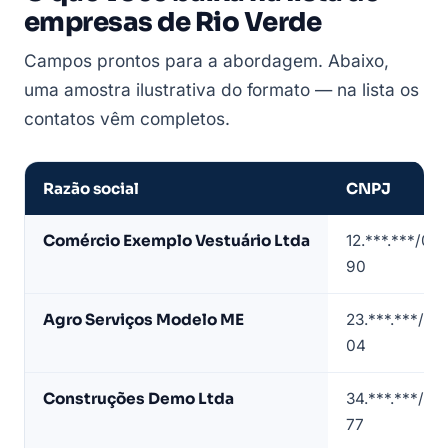
empresas de Rio Verde
Campos prontos para a abordagem. Abaixo,
uma amostra ilustrativa do formato — na lista os
contatos vêm completos.
Razão social
CNPJ
Amostra
Comércio Exemplo Vestuário Ltda
12.***.***/00
de
90
lista
de
Agro Serviços Modelo ME
23.***.***/00
empresas
04
em
Rio
Construções Demo Ltda
34.***.***/00
Verde
77
(dados