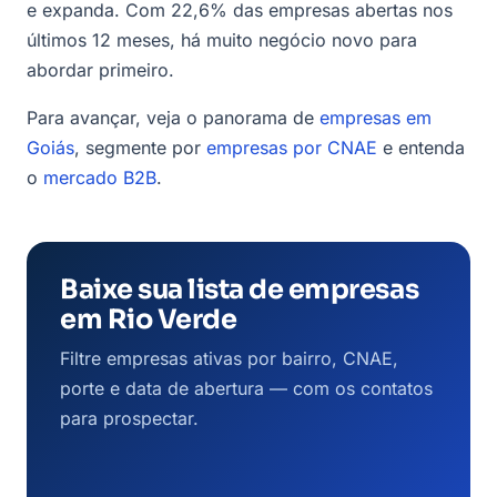
e expanda. Com 22,6% das empresas abertas nos
últimos 12 meses, há muito negócio novo para
abordar primeiro.
Para avançar, veja o panorama de
empresas em
Goiás
, segmente por
empresas por CNAE
e entenda
o
mercado B2B
.
Baixe sua lista de empresas
em Rio Verde
Filtre empresas ativas por bairro, CNAE,
porte e data de abertura — com os contatos
para prospectar.