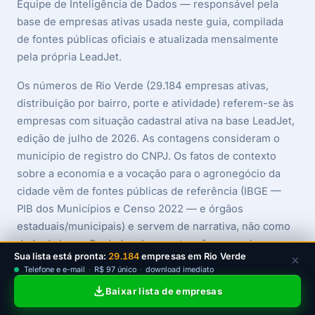
Equipe de Inteligência de Dados — responsável pela
base de empresas ativas usada neste guia, compilada
de fontes públicas oficiais e atualizada mensalmente
pela própria LeadJet.
Os números de Rio Verde (29.184 empresas ativas,
distribuição por bairro, porte e atividade) referem-se às
empresas com situação cadastral ativa na base LeadJet,
edição de julho de 2026. As contagens consideram o
município de registro do CNPJ. Os fatos de contexto
sobre a economia e a vocação para o agronegócio da
cidade vêm de fontes públicas de referência (IBGE —
PIB dos Municípios e Censo 2022 — e órgãos
estaduais/municipais) e servem de narrativa, não como
dado da base. Os dados da amostra são exemplos
Sua lista está pronta:
29.184
empresas em Rio Verde
×
ilustrativos e não correspondem a empresas reais.
Telefone e e-mail
·
R$ 97 único
·
download imediato
Baixar lista de empresas
Empresas em Goiás