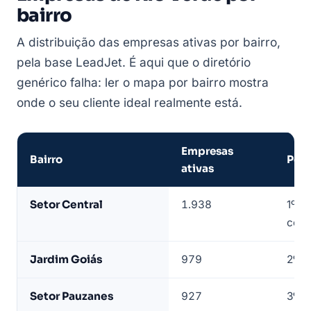
bairro
A distribuição das empresas ativas por bairro,
pela base LeadJet. É aqui que o diretório
genérico falha: ler o mapa por bairro mostra
onde o seu cliente ideal realmente está.
Empresas
Bairro
Posi
ativas
Empresas
Setor Central
1.938
1º —
de
come
Rio
Verde
Jardim Goiás
979
2º
por
bairro
Setor Pauzanes
927
3º
—