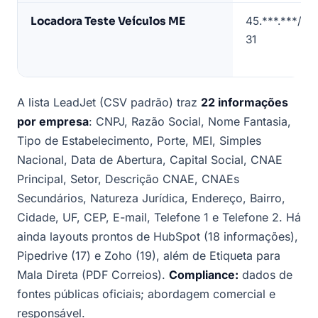
de
Locadora Teste Veículos ME
45.***.***/00
exemplo)
31
A lista LeadJet (CSV padrão) traz
22 informações
por empresa
: CNPJ, Razão Social, Nome Fantasia,
Tipo de Estabelecimento, Porte, MEI, Simples
Nacional, Data de Abertura, Capital Social, CNAE
Principal, Setor, Descrição CNAE, CNAEs
Secundários, Natureza Jurídica, Endereço, Bairro,
Cidade, UF, CEP, E-mail, Telefone 1 e Telefone 2. Há
ainda layouts prontos de HubSpot (18 informações),
Pipedrive (17) e Zoho (19), além de Etiqueta para
Mala Direta (PDF Correios).
Compliance:
dados de
fontes públicas oficiais; abordagem comercial e
responsável.