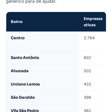
genérico para de ajudar.
Empresas
Bairro
ativas
Empresas
Centro
2.764
de
Araxá
por
Santo Antônio
602
bairro
—
Alvorada
502
base
LeadJet
Urciano Lemos
432
São Geraldo
396
Vila São Pedro
361