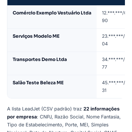
Amostra
Comércio Exemplo Vestuário Ltda
12.***.***/00
de
90
lista
de
Serviços Modelo ME
23.***.***/00
empresas
04
em
Araxá
Transportes Demo Ltda
34.***.***/00
(dados
77
de
exemplo)
Salão Teste Beleza ME
45.***.***/00
31
A lista LeadJet (CSV padrão) traz
22 informações
por empresa
: CNPJ, Razão Social, Nome Fantasia,
Tipo de Estabelecimento, Porte, MEI, Simples