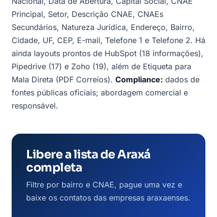
Nacional, Data de Abertura, Capital Social, CNAE
Principal, Setor, Descrição CNAE, CNAEs
Secundários, Natureza Jurídica, Endereço, Bairro,
Cidade, UF, CEP, E-mail, Telefone 1 e Telefone 2. Há
ainda layouts prontos de HubSpot (18 informações),
Pipedrive (17) e Zoho (19), além de Etiqueta para
Mala Direta (PDF Correios).
Compliance:
dados de
fontes públicas oficiais; abordagem comercial e
responsável.
Libere a lista de Araxá
completa
Filtre por bairro e CNAE, pague uma vez e
baixe os contatos das empresas araxaenses.