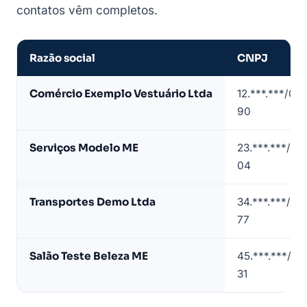
contatos vêm completos.
Razão social
CNPJ
Amostra
Comércio Exemplo Vestuário Ltda
12.***.***/00
de
90
lista
de
Serviços Modelo ME
23.***.***/00
empresas
04
em
Patos
Transportes Demo Ltda
34.***.***/00
de
77
Minas
(dados
Salão Teste Beleza ME
45.***.***/00
de
31
exemplo)