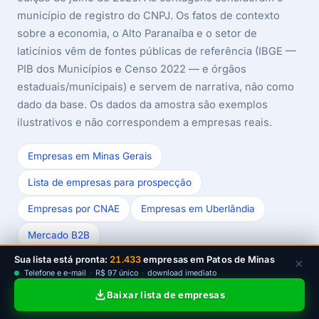
município de registro do CNPJ. Os fatos de contexto
sobre a economia, o Alto Paranaíba e o setor de
laticínios vêm de fontes públicas de referência (IBGE —
PIB dos Municípios e Censo 2022 — e órgãos
estaduais/municipais) e servem de narrativa, não como
dado da base. Os dados da amostra são exemplos
ilustrativos e não correspondem a empresas reais.
Empresas em Minas Gerais
Lista de empresas para prospecção
Empresas por CNAE
Empresas em Uberlândia
Mercado B2B
Sua lista está pronta:
21.433
empresas em Patos de Minas
×
Última revisão das fontes e dados: julho/2026.
Telefone e e-mail
·
R$ 97 único
·
download imediato
Baixar lista de empresas