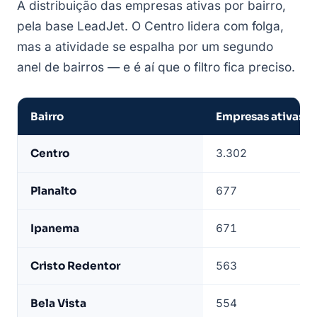
A distribuição das empresas ativas por bairro,
pela base LeadJet. O Centro lidera com folga,
mas a atividade se espalha por um segundo
anel de bairros — e é aí que o filtro fica preciso.
Bairro
Empresas ativas
Empresas
Centro
3.302
de
Patos
Planalto
677
de
Minas
Ipanema
671
por
bairro
Cristo Redentor
563
—
base
Bela Vista
554
LeadJet