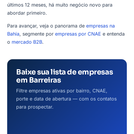
últimos 12 meses, há muito negócio novo para
abordar primeiro.
Para avançar, veja o panorama de
empresas na
Bahia
, segmente por
empresas por CNAE
e entenda
o
mercado B2B
.
Baixe sua lista de empresas
em Barreiras
Filtre empresas ativas por bairro, CNAE,
porte e data de abertura — com os contatos
para prospectar.