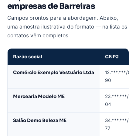
empresas de Barreiras
Campos prontos para a abordagem. Abaixo,
uma amostra ilustrativa do formato — na lista os
contatos vêm completos.
Razão social
CNPJ
Amostra
Comércio Exemplo Vestuário Ltda
12.***.***/00
de
90
lista
de
Mercearia Modelo ME
23.***.***/00
empresas
04
em
Barreiras
Salão Demo Beleza ME
34.***.***/00
(dados
77
de