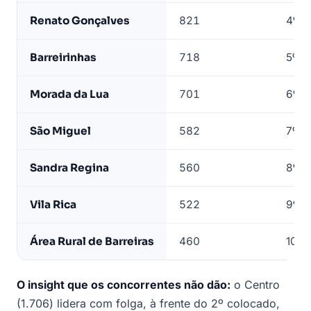
LeadJet
Renato Gonçalves
821
4º
Barreirinhas
718
5º
Morada da Lua
701
6º
São Miguel
582
7º
Sandra Regina
560
8º
Vila Rica
522
9º
Área Rural de Barreiras
460
10º
O insight que os concorrentes não dão:
o Centro
(1.706) lidera com folga, à frente do 2º colocado,