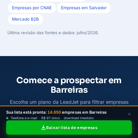
Empresas por CNAE
Empresas em Salvador
Mercado B2B
Última revisão das fontes e dados: julho/2026.
Comece a prospectar em
Barreiras
Escolha um plano da LeadJet para filtrar empresas
ativas de Barreiras por bairro e atividade, baixar
Sua lista está pronta:
14.650
empresas em Barreiras
×
contatos e iniciar a prospecção B2B com mais
Telefone e e-mail
·
R$ 97 único
·
download imediato
clareza.
Baixar lista de empresas