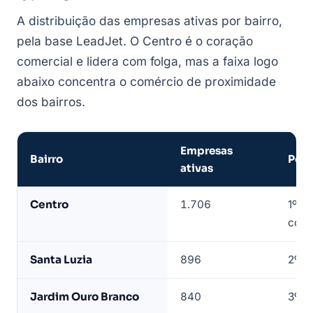
A distribuição das empresas ativas por bairro,
pela base LeadJet. O Centro é o coração
comercial e lidera com folga, mas a faixa logo
abaixo concentra o comércio de proximidade
dos bairros.
Empresas
Bairro
Posi
ativas
Empresas
Centro
1.706
1º —
de
come
Barreiras
por
Santa Luzia
896
2º
bairro
—
Jardim Ouro Branco
840
3º
base