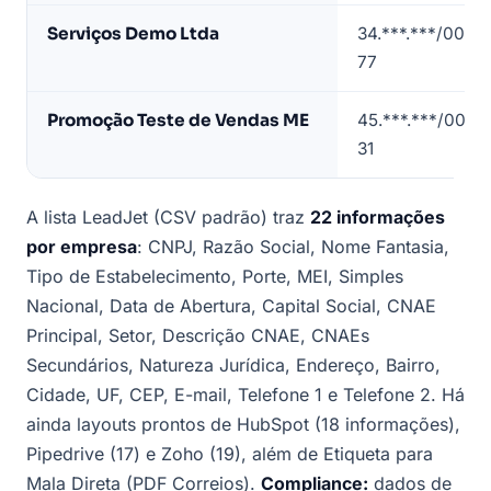
(dados
Serviços Demo Ltda
34.***.***/0001-
de
77
exemplo)
Promoção Teste de Vendas ME
45.***.***/0001-
31
A lista LeadJet (CSV padrão) traz
22 informações
por empresa
: CNPJ, Razão Social, Nome Fantasia,
Tipo de Estabelecimento, Porte, MEI, Simples
Nacional, Data de Abertura, Capital Social, CNAE
Principal, Setor, Descrição CNAE, CNAEs
Secundários, Natureza Jurídica, Endereço, Bairro,
Cidade, UF, CEP, E-mail, Telefone 1 e Telefone 2. Há
ainda layouts prontos de HubSpot (18 informações),
Pipedrive (17) e Zoho (19), além de Etiqueta para
Mala Direta (PDF Correios).
Compliance:
dados de