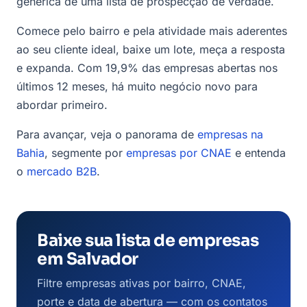
genérica de uma lista de prospecção de verdade.
Comece pelo bairro e pela atividade mais aderentes
ao seu cliente ideal, baixe um lote, meça a resposta
e expanda. Com 19,9% das empresas abertas nos
últimos 12 meses, há muito negócio novo para
abordar primeiro.
Para avançar, veja o panorama de
empresas na
Bahia
, segmente por
empresas por CNAE
e entenda
o
mercado B2B
.
Baixe sua lista de empresas
em Salvador
Filtre empresas ativas por bairro, CNAE,
porte e data de abertura — com os contatos