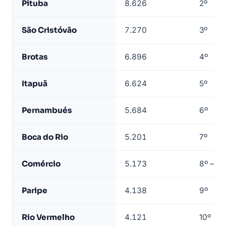
Pituba
8.626
2º
bairro
—
São Cristóvão
7.270
3º
base
LeadJet
Brotas
6.896
4º
Itapuã
6.624
5º
Pernambués
5.684
6º
Boca do Rio
5.201
7º
Comércio
5.173
8º — ce
Paripe
4.138
9º
Rio Vermelho
4.121
10º