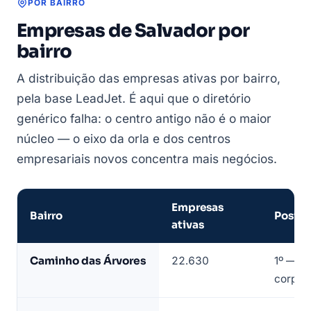
POR BAIRRO
Empresas de Salvador por
bairro
A distribuição das empresas ativas por bairro,
pela base LeadJet. É aqui que o diretório
genérico falha: o centro antigo não é o maior
núcleo — o eixo da orla e dos centros
empresariais novos concentra mais negócios.
Empresas
Bairro
Posiçã
ativas
Empresas
Caminho das Árvores
22.630
1º — ei
de
corpora
Salvador
por