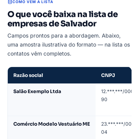
COMO VEM A LISTA
O que você baixa na lista de
empresas de Salvador
Campos prontos para a abordagem. Abaixo,
uma amostra ilustrativa do formato — na lista os
contatos vêm completos.
Razão social
CNPJ
Amostra
Salão Exemplo Ltda
12.***.***/0001-
de
90
lista
de
empresas
Comércio Modelo Vestuário ME
23.***.***/0001-
em
04
Salvador