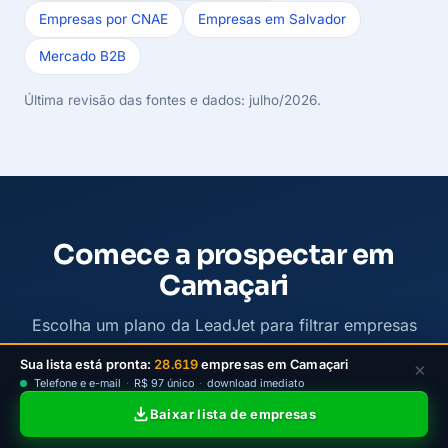
Empresas por CNAE
Empresas em Salvador
Mercado B2B
Última revisão das fontes e dados: julho/2026.
Comece a prospectar em
Camaçari
Escolha um plano da LeadJet para filtrar empresas
ativas de Camaçari por bairro e atividade, baixar
Sua lista está pronta:
28.619
empresas em Camaçari
×
contatos e iniciar a prospecção B2B com mais
Telefone e e-mail
·
R$ 97 único
·
download imediato
clareza.
Baixar lista de empresas