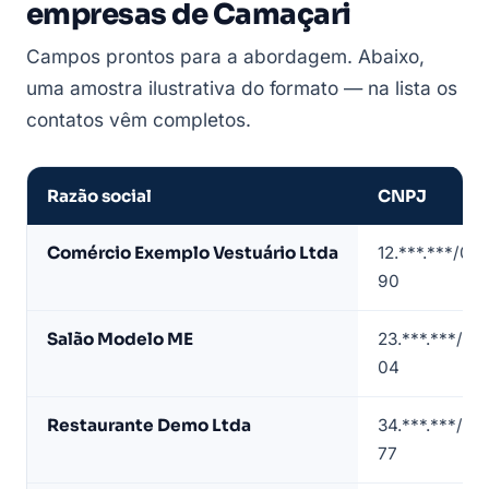
empresas de Camaçari
Campos prontos para a abordagem. Abaixo,
uma amostra ilustrativa do formato — na lista os
contatos vêm completos.
Razão social
CNPJ
Amostra
Comércio Exemplo Vestuário Ltda
12.***.***/00
de
90
lista
de
Salão Modelo ME
23.***.***/00
empresas
04
em
Camaçari
Restaurante Demo Ltda
34.***.***/00
(dados
77
de