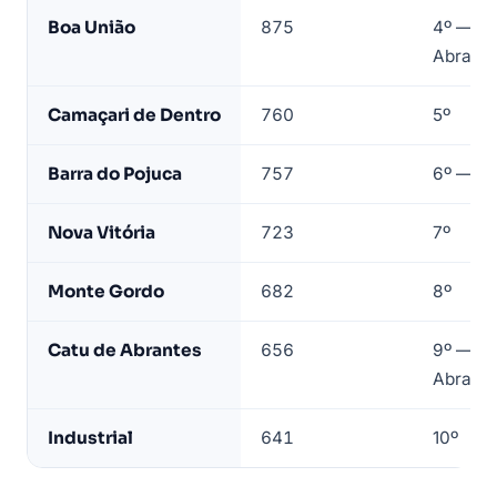
Boa União
875
4º — dis
Abrante
Camaçari de Dentro
760
5º
Barra do Pojuca
757
6º — M
Nova Vitória
723
7º
Monte Gordo
682
8º
Catu de Abrantes
656
9º — dis
Abrante
Industrial
641
10º