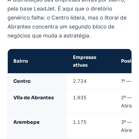
pela base LeadJet. É aqui que o diretório
genérico falha: o Centro lidera, mas o litoral de
Abrantes concentra um segundo bloco de
negócios que muda a estratégia.
Empresas
Bairro
Posiçã
ativas
Empresas
Centro
2.724
1º — nú
de
Camaçari
Vila de Abrantes
1.935
2º — dis
por
Abrante
bairro
—
Arembepe
1.175
3º — dis
base
Abrante
LeadJet