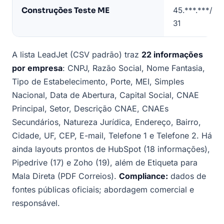
exemplo)
Construções Teste ME
45.***.***/00
31
A lista LeadJet (CSV padrão) traz
22 informações
por empresa
: CNPJ, Razão Social, Nome Fantasia,
Tipo de Estabelecimento, Porte, MEI, Simples
Nacional, Data de Abertura, Capital Social, CNAE
Principal, Setor, Descrição CNAE, CNAEs
Secundários, Natureza Jurídica, Endereço, Bairro,
Cidade, UF, CEP, E-mail, Telefone 1 e Telefone 2. Há
ainda layouts prontos de HubSpot (18 informações),
Pipedrive (17) e Zoho (19), além de Etiqueta para
Mala Direta (PDF Correios).
Compliance:
dados de
fontes públicas oficiais; abordagem comercial e
responsável.