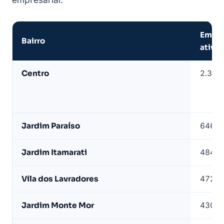
Empre
Bairro
ativas
Empresas
Centro
2.323
de
Botucatu
por
bairro
Jardim Paraíso
646
—
base
Jardim Itamarati
484
LeadJet
Vila dos Lavradores
472
Jardim Monte Mor
430