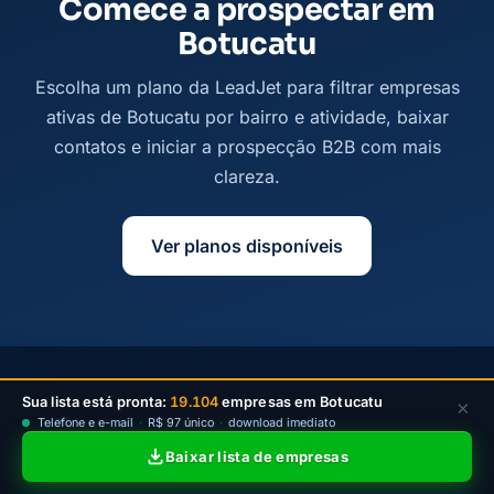
Comece a prospectar em
Botucatu
Escolha um plano da LeadJet para filtrar empresas
ativas de Botucatu por bairro e atividade, baixar
contatos e iniciar a prospecção B2B com mais
clareza.
Ver planos disponíveis
© 2026
Leadjet
— Todos os direitos reservados —
Sua lista está pronta:
19.104
empresas em Botucatu
×
contato@leadjet.com.br
Telefone e e-mail
·
R$ 97 único
·
download imediato
Política de Privacidade
·
Planos
Baixar lista de empresas