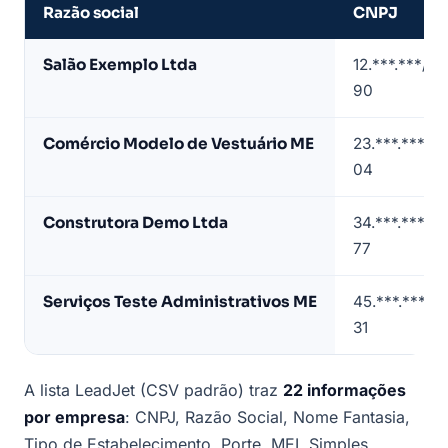
Razão social
CNPJ
Amostra
Salão Exemplo Ltda
12.***.***/0
de
90
lista
de
Comércio Modelo de Vestuário ME
23.***.***/0
empresas
04
em
Botucatu
Construtora Demo Ltda
34.***.***/0
(dados
77
de
exemplo)
Serviços Teste Administrativos ME
45.***.***/0
31
A lista LeadJet (CSV padrão) traz
22 informações
por empresa
: CNPJ, Razão Social, Nome Fantasia,
Tipo de Estabelecimento, Porte, MEI, Simples