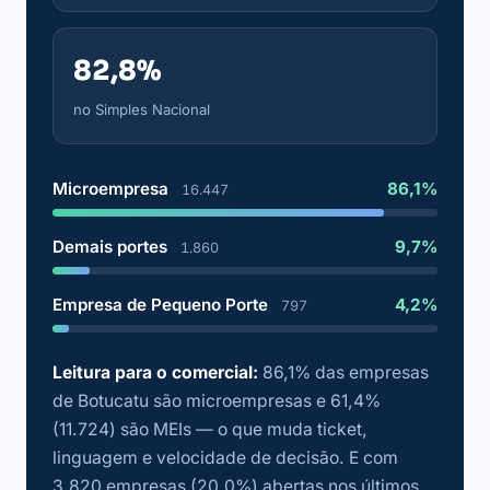
82,8%
no Simples Nacional
Microempresa
86,1%
16.447
Demais portes
9,7%
1.860
Empresa de Pequeno Porte
4,2%
797
Leitura para o comercial:
86,1% das empresas
de Botucatu são microempresas e 61,4%
(11.724) são MEIs — o que muda ticket,
linguagem e velocidade de decisão. E com
3.820 empresas (20,0%) abertas nos últimos