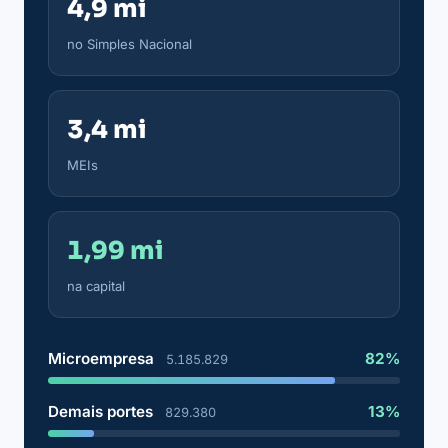
4,9 mi
no Simples Nacional
3,4 mi
MEIs
1,99 mi
na capital
Microempresa
82%
5.185.829
Demais portes
13%
829.380