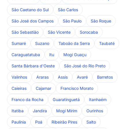
São Caetano do Sul
São Carlos
São José dos Campos
São Paulo
São Roque
São Sebastião
São Vicente
Sorocaba
Sumaré
Suzano
Taboão da Serra
Taubaté
Caraguatatuba
Itu
Mogi Guaçu
Santa Bárbara d'Oeste
São José do Rio Preto
Valinhos
Araras
Assis
Avaré
Barretos
Caieiras
Cajamar
Francisco Morato
Franco da Rocha
Guaratinguetá
Itanhaém
Itatiba
Jandira
Mogi Mirim
Ourinhos
Paulínia
Poá
Ribeirão Pires
Salto