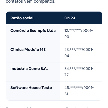
contatos vêm completos.
Razão social
CNPJ
CN
Amostra
Comércio Exemplo Ltda
12.***.***/0001-
47
de
90
4/
lista
de
Clínica Modelo ME
23.***.***/0001-
86
empresas
04
5/
em
São
Indústria Demo S.A.
34.***.***/0001-
25
Paulo
77
3/
(dados
de
Software House Teste
45.***.***/0001-
62
exemplo)
31
5/