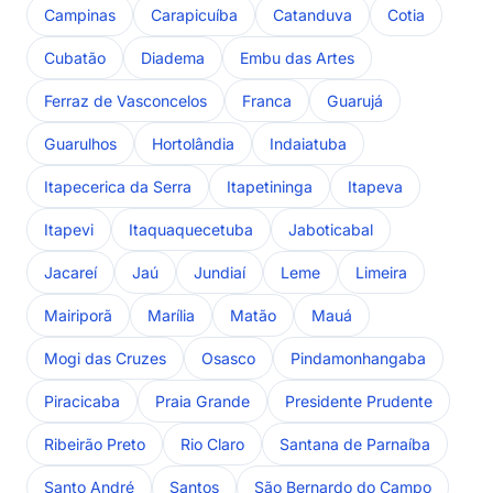
Campinas
Carapicuíba
Catanduva
Cotia
Cubatão
Diadema
Embu das Artes
Ferraz de Vasconcelos
Franca
Guarujá
Guarulhos
Hortolândia
Indaiatuba
Itapecerica da Serra
Itapetininga
Itapeva
Itapevi
Itaquaquecetuba
Jaboticabal
Jacareí
Jaú
Jundiaí
Leme
Limeira
Mairiporã
Marília
Matão
Mauá
Mogi das Cruzes
Osasco
Pindamonhangaba
Piracicaba
Praia Grande
Presidente Prudente
Ribeirão Preto
Rio Claro
Santana de Parnaíba
Santo André
Santos
São Bernardo do Campo