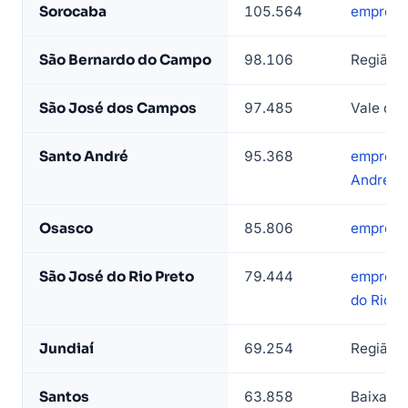
Sorocaba
105.564
empresa
LeadJet
São Bernardo do Campo
98.106
Região 
São José dos Campos
97.485
Vale do 
Santo André
95.368
empresa
André
Osasco
85.806
empresa
São José do Rio Preto
79.444
empresa
do Rio P
Jundiaí
69.254
Região 
Santos
63.858
Baixada 