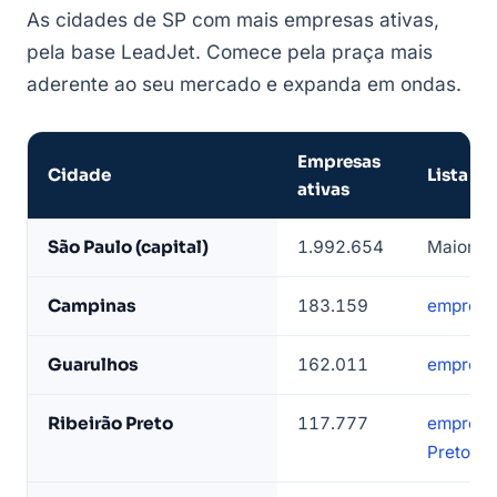
As cidades de SP com mais empresas ativas,
pela base LeadJet. Comece pela praça mais
aderente ao seu mercado e expanda em ondas.
Empresas
Cidade
Lista
ativas
Cidades
São Paulo (capital)
1.992.654
Maior pr
de
São
Campinas
183.159
empresa
Paulo
com
Guarulhos
162.011
empresa
mais
empresas
Ribeirão Preto
117.777
empresa
ativas
Preto
—
base