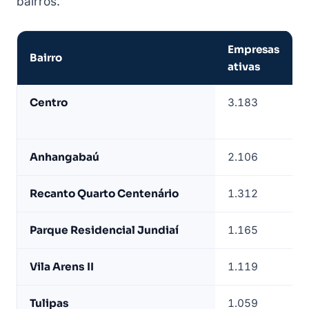
bairros.
Empresas
Bairro
ativas
Empresas
Centro
3.183
de
Jundiaí
por
Anhangabaú
2.106
bairro
—
Recanto Quarto Centenário
1.312
base
LeadJet
Parque Residencial Jundiaí
1.165
Vila Arens II
1.119
Tulipas
1.059