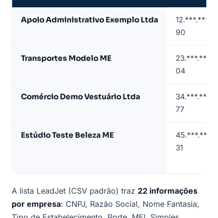
Amostra
Apoio Administrativo Exemplo Ltda
12.***.***/
de
90
lista
de
Transportes Modelo ME
23.***.***/
empresas
04
em
Jundiaí
Comércio Demo Vestuário Ltda
34.***.***/
(dados
77
de
exemplo)
Estúdio Teste Beleza ME
45.***.***/
31
A lista LeadJet (CSV padrão) traz
22 informações
por empresa
: CNPJ, Razão Social, Nome Fantasia,
Tipo de Estabelecimento, Porte, MEI, Simples