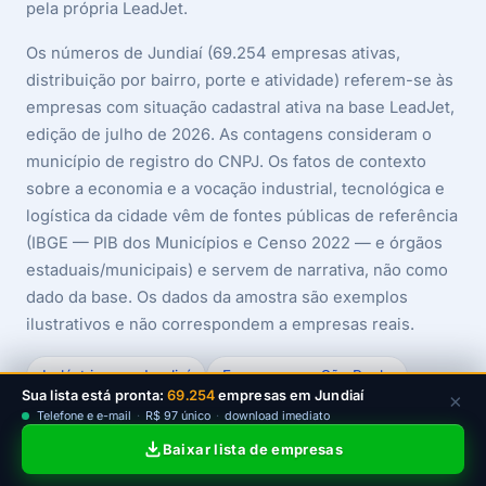
pela própria LeadJet.
Os números de Jundiaí (69.254 empresas ativas,
distribuição por bairro, porte e atividade) referem-se às
empresas com situação cadastral ativa na base LeadJet,
edição de julho de 2026. As contagens consideram o
município de registro do CNPJ. Os fatos de contexto
sobre a economia e a vocação industrial, tecnológica e
logística da cidade vêm de fontes públicas de referência
(IBGE — PIB dos Municípios e Censo 2022 — e órgãos
estaduais/municipais) e servem de narrativa, não como
dado da base. Os dados da amostra são exemplos
ilustrativos e não correspondem a empresas reais.
Indústrias em Jundiaí
Empresas em São Paulo
Sua lista está pronta:
69.254
empresas em Jundiaí
×
Lista de empresas para prospecção
Telefone e e-mail
·
R$ 97 único
·
download imediato
Baixar lista de empresas
Empresas por CNAE
Empresas em Campinas