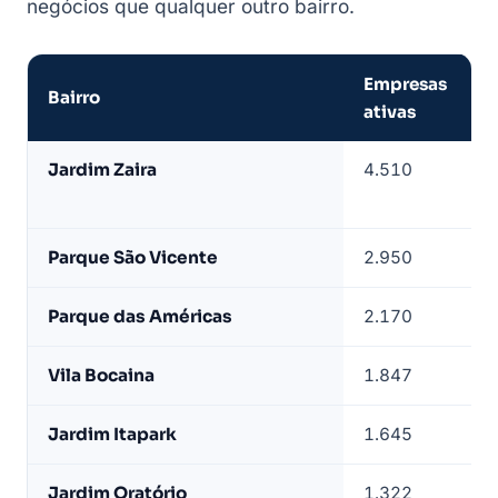
negócios que qualquer outro bairro.
Empresas
Bairro
ativas
Empresas
Jardim Zaira
4.510
de
Mauá
por
Parque São Vicente
2.950
bairro
—
Parque das Américas
2.170
base
LeadJet
Vila Bocaina
1.847
Jardim Itapark
1.645
Jardim Oratório
1.322