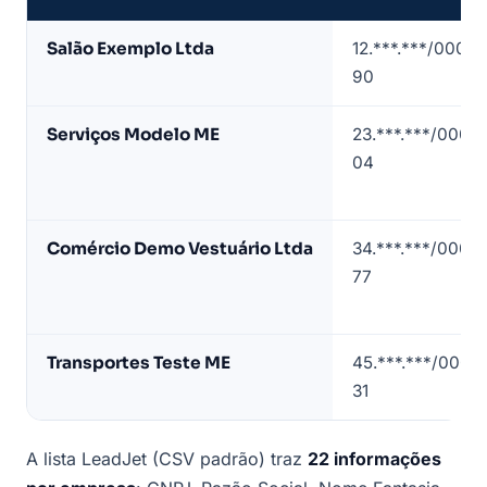
Amostra
Salão Exemplo Ltda
12.***.***/0001-
de
90
lista
de
Serviços Modelo ME
23.***.***/0001-
empresas
04
em
Mauá
(dados
Comércio Demo Vestuário Ltda
34.***.***/0001-
de
77
exemplo)
Transportes Teste ME
45.***.***/0001-
31
A lista LeadJet (CSV padrão) traz
22 informações