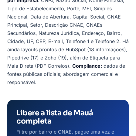
por empresa
: CNPJ, Razão Social, Nome Fantasia,
Tipo de Estabelecimento, Porte, MEI, Simples
Nacional, Data de Abertura, Capital Social, CNAE
Principal, Setor, Descrição CNAE, CNAEs
Secundários, Natureza Jurídica, Endereço, Bairro,
Cidade, UF, CEP, E-mail, Telefone 1 e Telefone 2. Há
ainda layouts prontos de HubSpot (18 informações),
Pipedrive (17) e Zoho (19), além de Etiqueta para
Mala Direta (PDF Correios).
Compliance:
dados de
fontes públicas oficiais; abordagem comercial e
responsável.
Libere a lista de Mauá
completa
Filtre por bairro e CNAE, pague uma vez e