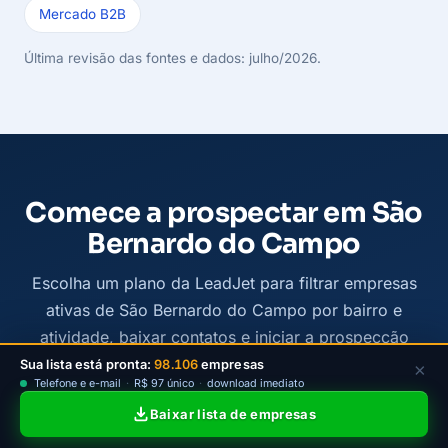
Mercado B2B
Última revisão das fontes e dados: julho/2026.
Comece a prospectar em São
Bernardo do Campo
Escolha um plano da LeadJet para filtrar empresas
ativas de São Bernardo do Campo por bairro e
atividade, baixar contatos e iniciar a prospecção
B2B com mais clareza.
Sua lista está pronta:
98.106
empresas
×
Telefone e e-mail
·
R$ 97 único
·
download imediato
Baixar lista de empresas
Ver planos disponíveis