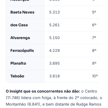
bairro
—
Baeta Neves
5.313
5º
base
LeadJet
dos Casa
5.261
6º
Alvarenga
5.150
7º
Ferrazópolis
4.229
8º
Planalto
3.895
9º
Taboão
3.818
10º
O insight que os concorrentes não dão:
o Centro
(11.746) lidera com folga, à frente do 2º colocado, o
Montanhão (6.841), e bem distante de Rudge Ramos