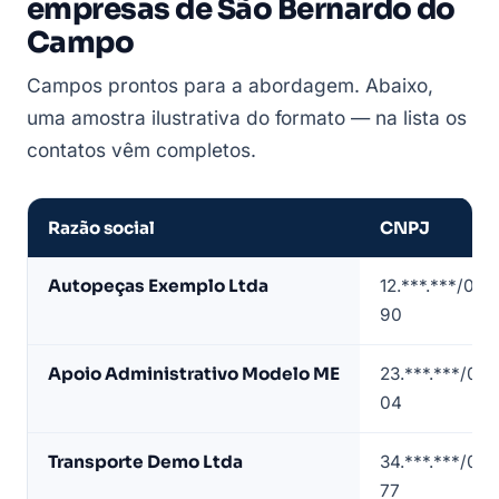
empresas de São Bernardo do
Campo
Campos prontos para a abordagem. Abaixo,
uma amostra ilustrativa do formato — na lista os
contatos vêm completos.
Razão social
CNPJ
Amostra
Autopeças Exemplo Ltda
12.***.***/000
de
90
lista
de
Apoio Administrativo Modelo ME
23.***.***/000
empresas
04
em
São
Transporte Demo Ltda
34.***.***/000
Bernardo
77