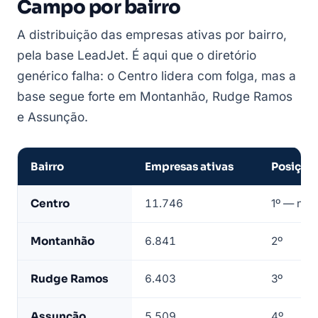
Campo por bairro
A distribuição das empresas ativas por bairro,
pela base LeadJet. É aqui que o diretório
genérico falha: o Centro lidera com folga, mas a
base segue forte em Montanhão, Rudge Ramos
e Assunção.
Bairro
Empresas ativas
Posição
Empresas
Centro
11.746
1º — núc
de
São
Montanhão
6.841
2º
Bernardo
do
Rudge Ramos
6.403
3º
Campo
por
Assunção
5.509
4º