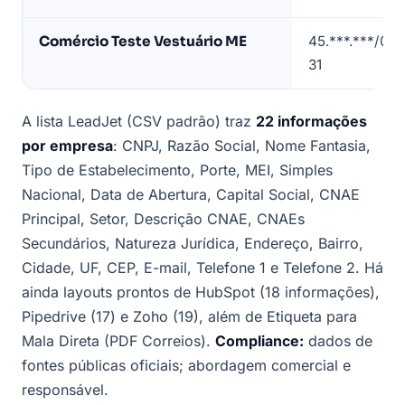
do
Campo
Comércio Teste Vestuário ME
45.***.***/000
(dados
31
de
exemplo)
A lista LeadJet (CSV padrão) traz
22 informações
por empresa
: CNPJ, Razão Social, Nome Fantasia,
Tipo de Estabelecimento, Porte, MEI, Simples
Nacional, Data de Abertura, Capital Social, CNAE
Principal, Setor, Descrição CNAE, CNAEs
Secundários, Natureza Jurídica, Endereço, Bairro,
Cidade, UF, CEP, E-mail, Telefone 1 e Telefone 2. Há
ainda layouts prontos de HubSpot (18 informações),
Pipedrive (17) e Zoho (19), além de Etiqueta para
Mala Direta (PDF Correios).
Compliance:
dados de
fontes públicas oficiais; abordagem comercial e
responsável.