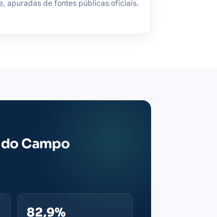
 apuradas de fontes públicas oficiais.
o do Campo
82,9%