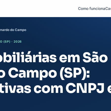
Como funciona
Ca
ernardo do Campo
 (SP) · 2026
obiliárias em São
o Campo (SP):
tivas com CNPJ 