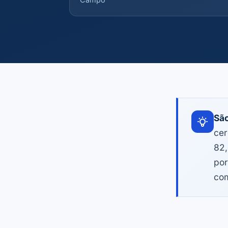
São
cer
82,
por
com