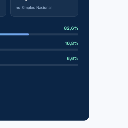
no Simples Nacional
82,6%
10,8%
6,6%