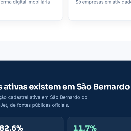
orma digital imobiliária
Só empresas em atividade,
as ativas existem em São Bernard
ção cadastral ativa em São Bernardo do
t, de fontes públicas oficiais.
82,6%
11,7%