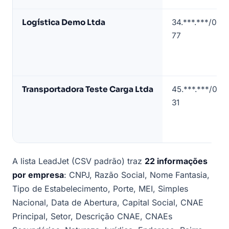
Campo
(contatos
Logística Demo Ltda
34.***.***/000
mascarados)
77
Transportadora Teste Carga Ltda
45.***.***/000
31
A lista LeadJet (CSV padrão) traz
22 informações
por empresa
: CNPJ, Razão Social, Nome Fantasia,
Tipo de Estabelecimento, Porte, MEI, Simples
Nacional, Data de Abertura, Capital Social, CNAE
Principal, Setor, Descrição CNAE, CNAEs