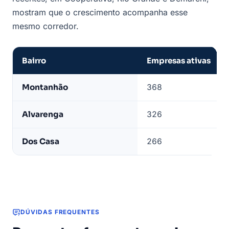
mostram que o crescimento acompanha esse
mesmo corredor.
Bairro
Empresas ativas
Bairros
Montanhão
368
com
mais
Alvarenga
326
transportadoras
ativas
Dos Casa
266
em
São
Bernardo
do
Campo
DÚVIDAS FREQUENTES