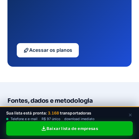
Acessar os planos
Fontes, dados e metodologia
Metodologia, edições da base e termos de citação:
Sua lista está pronta:
3.168
transportadoras
×
metodologia dos dados Leadjet
. Classificação de
Telefone e e-mail
·
R$ 97 único
·
download imediato
atividades conforme a
CNAE (IBGE/Concla)
.
Baixar lista de empresas