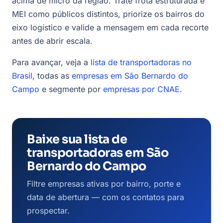
acima de micro da região. Trate frota estruturada e
MEI como públicos distintos, priorize os bairros do
eixo logístico e valide a mensagem em cada recorte
antes de abrir escala.
Para avançar, veja a
lista de transportadoras no
Brasil
, todas as
empresas em São Bernardo do
Campo
e segmente por
empresas por CNAE
.
Baixe sua lista de
transportadoras em São
Bernardo do Campo
Filtre empresas ativas por bairro, porte e
data de abertura — com os contatos para
prospectar.