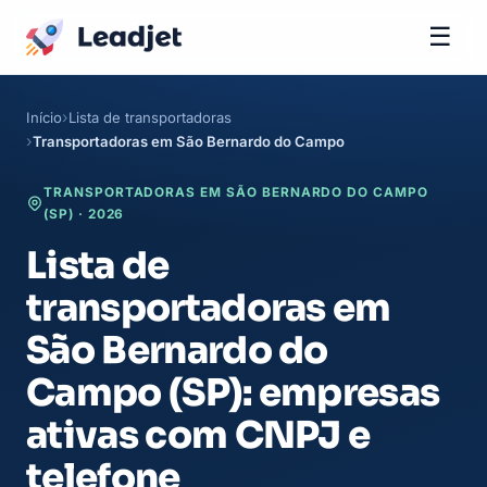
☰
Início
Lista de transportadoras
Transportadoras em São Bernardo do Campo
TRANSPORTADORAS EM SÃO BERNARDO DO CAMPO
(SP) · 2026
Lista de
transportadoras em
São Bernardo do
Campo (SP): empresas
ativas com CNPJ e
telefone