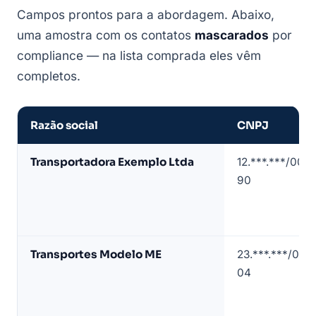
Campos prontos para a abordagem. Abaixo,
uma amostra com os contatos
mascarados
por
compliance — na lista comprada eles vêm
completos.
Razão social
CNPJ
Amostra
Transportadora Exemplo Ltda
12.***.***/0001
de
90
lista
de
transportadoras
em
Transportes Modelo ME
23.***.***/000
São
04
Bernardo
do