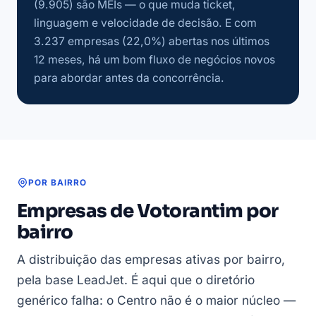
(9.905) são MEIs — o que muda ticket,
linguagem e velocidade de decisão. E com
3.237 empresas (22,0%) abertas nos últimos
12 meses, há um bom fluxo de negócios novos
para abordar antes da concorrência.
POR BAIRRO
Empresas de Votorantim por
bairro
A distribuição das empresas ativas por bairro,
pela base LeadJet. É aqui que o diretório
genérico falha: o Centro não é o maior núcleo —