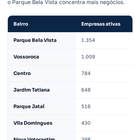
o Parque Bela Vista concentra mais negócios.
Bairro
Empresas ativas
P
Empresas
Parque Bela Vista
1.354
1
de
Votorantim
Vossoroca
1.009
2
por
bairro
Centro
784
3
—
base
Jardim Tatiana
648
4
LeadJet
Parque Jataí
516
5
Vila Domingues
430
6
Nova Votorantim
398
7