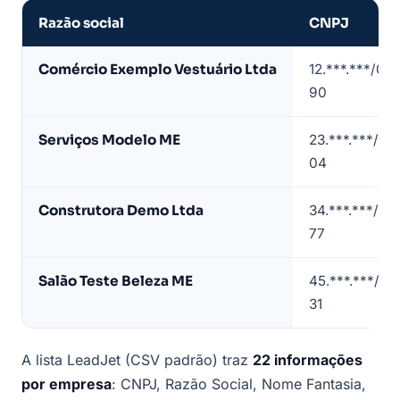
Razão social
CNPJ
Amostra
Comércio Exemplo Vestuário Ltda
12.***.***/00
de
90
lista
de
Serviços Modelo ME
23.***.***/00
empresas
04
em
Votorantim
Construtora Demo Ltda
34.***.***/00
(contatos
77
mascarados)
Salão Teste Beleza ME
45.***.***/00
31
A lista LeadJet (CSV padrão) traz
22 informações
por empresa
: CNPJ, Razão Social, Nome Fantasia,