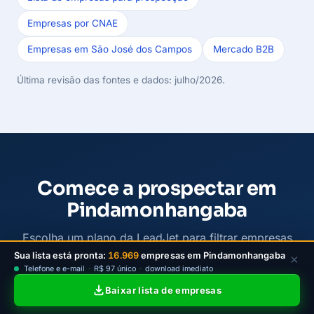
Empresas por CNAE
Empresas em São José dos Campos
Mercado B2B
Última revisão das fontes e dados: julho/2026.
Comece a prospectar em
Pindamonhangaba
Escolha um plano da LeadJet para filtrar empresas
ativas de Pindamonhangaba por bairro e atividade,
Sua lista está pronta:
16.969
empresas em Pindamonhangaba
×
Telefone e e-mail
·
R$ 97 único
·
download imediato
baixar contatos e iniciar a prospecção B2B com
Baixar lista de empresas
mais clareza.