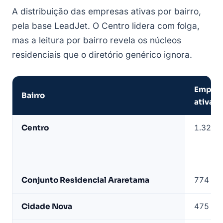
A distribuição das empresas ativas por bairro,
pela base LeadJet. O Centro lidera com folga,
mas a leitura por bairro revela os núcleos
residenciais que o diretório genérico ignora.
Empres
Bairro
ativas
Empresas
Centro
1.322
de
Pindamonhangaba
por
bairro
Conjunto Residencial Araretama
774
—
base
Cidade Nova
475
LeadJet