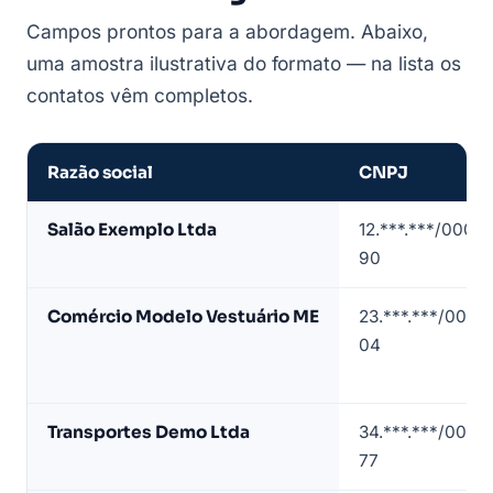
Campos prontos para a abordagem. Abaixo,
uma amostra ilustrativa do formato — na lista os
contatos vêm completos.
Razão social
CNPJ
Amostra
Salão Exemplo Ltda
12.***.***/0001-
de
90
lista
de
Comércio Modelo Vestuário ME
23.***.***/0001-
empresas
04
em
Pindamonhangaba
(dados
Transportes Demo Ltda
34.***.***/0001-
de
77
exemplo)