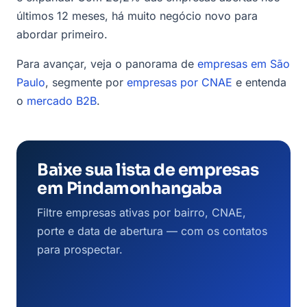
últimos 12 meses, há muito negócio novo para
abordar primeiro.
Para avançar, veja o panorama de
empresas em São
Paulo
, segmente por
empresas por CNAE
e entenda
o
mercado B2B
.
Baixe sua lista de empresas
em Pindamonhangaba
Filtre empresas ativas por bairro, CNAE,
porte e data de abertura — com os contatos
para prospectar.