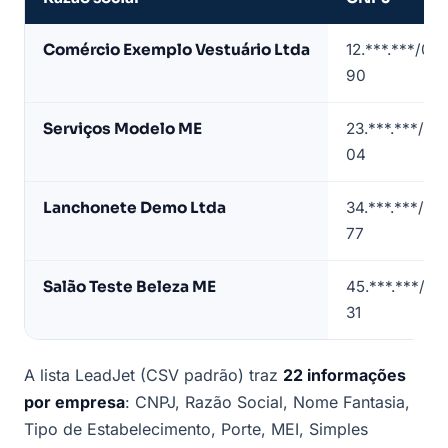
Amostra
Comércio Exemplo Vestuário Ltda
12.***.***/00
de
90
lista
de
Serviços Modelo ME
23.***.***/00
empresas
04
em
Caraguatatuba
Lanchonete Demo Ltda
34.***.***/00
(dados
77
de
exemplo)
Salão Teste Beleza ME
45.***.***/00
31
A lista LeadJet (CSV padrão) traz
22 informações
por empresa
: CNPJ, Razão Social, Nome Fantasia,
Tipo de Estabelecimento, Porte, MEI, Simples