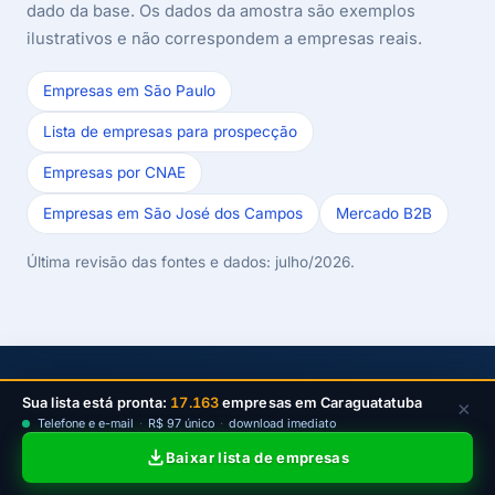
dado da base. Os dados da amostra são exemplos
ilustrativos e não correspondem a empresas reais.
Empresas em São Paulo
Lista de empresas para prospecção
Empresas por CNAE
Empresas em São José dos Campos
Mercado B2B
Última revisão das fontes e dados: julho/2026.
Sua lista está pronta:
17.163
empresas em Caraguatatuba
×
Comece a prospectar em
Telefone e e-mail
·
R$ 97 único
·
download imediato
Caraguatatuba
Baixar lista de empresas