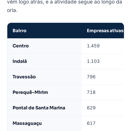
vêm logo atrás, e a atividade segue ao longo da
orla.
Bairro
Empresas ativas
Empresas
Centro
1.459
de
Caraguatatuba
Indaiá
1.103
por
bairro
Travessão
796
—
base
Perequê-Mirim
718
LeadJet
Pontal de Santa Marina
629
Massaguaçu
617