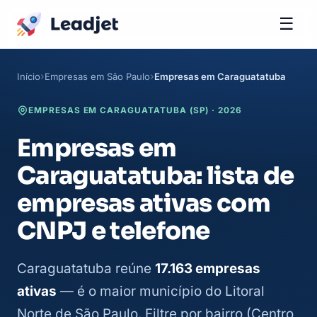
☰
Início
Empresas em São Paulo
Empresas em Caraguatatuba
EMPRESAS EM CARAGUATATUBA (SP) · 2026
Empresas em
Caraguatatuba: lista de
empresas ativas com
CNPJ e telefone
Caraguatatuba reúne
17.163 empresas
ativas
— é o maior município do Litoral
Norte de São Paulo. Filtre por bairro (Centro,