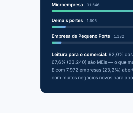
Microempresa
31.646
Demais portes
1.608
Empresa de Pequeno Porte
1.132
Leitura para o comercial:
92,0% das 
67,6% (23.240) são MEIs — o que mu
E com 7.972 empresas (23,2%) abert
com muitos negócios novos para abo