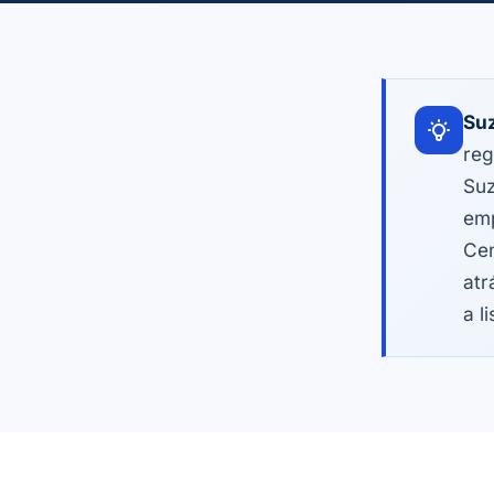
Su
reg
Suz
emp
Cen
atr
a l