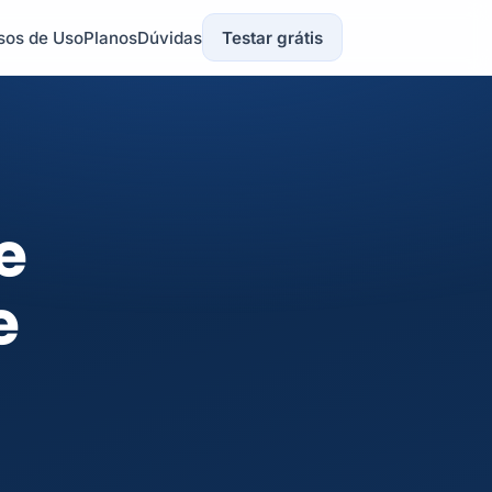
sos de Uso
Planos
Dúvidas
Testar grátis
e
e