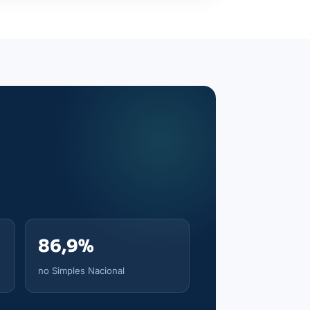
86,9%
no Simples Nacional