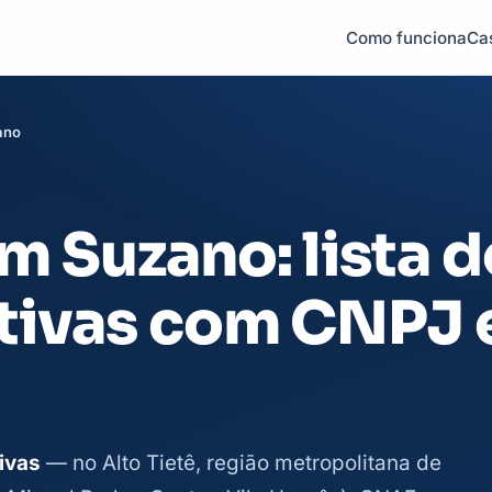
Como funciona
Ca
ano
 Suzano: lista d
tivas com CNPJ 
ivas
— no Alto Tietê, região metropolitana de