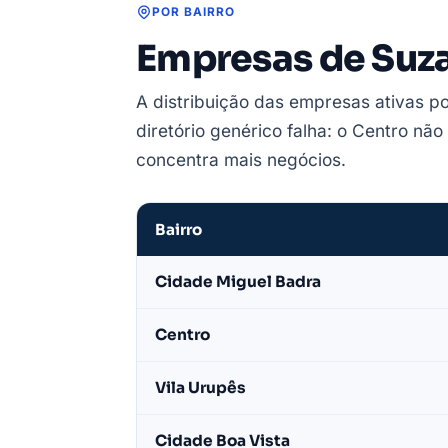
POR BAIRRO
Empresas de Suza
A distribuição das empresas ativas po
diretório genérico falha: o Centro nã
concentra mais negócios.
Bairro
Empresas
Cidade Miguel Badra
de
Suzano
Centro
por
bairro
Vila Urupês
—
base
Cidade Boa Vista