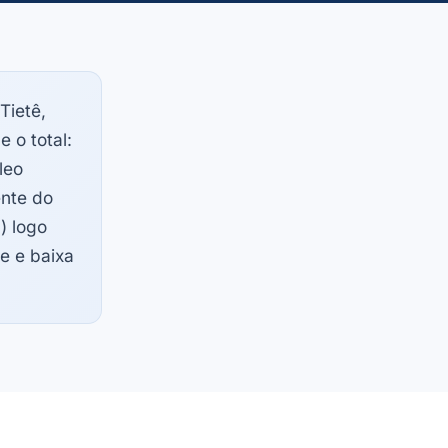
Tietê,
 o total:
leo
ente do
) logo
te e baixa