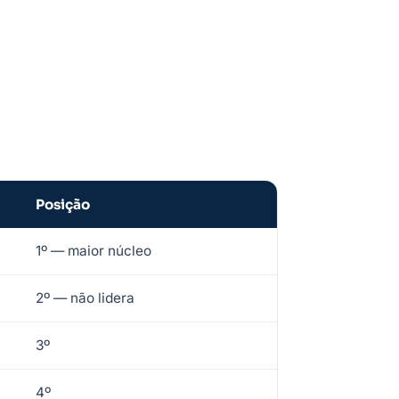
Posição
1º — maior núcleo
2º — não lidera
3º
4º