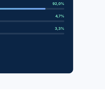
92,0%
4,7%
3,3%