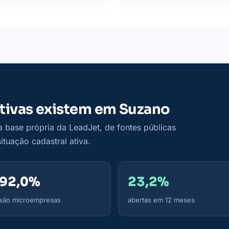
tivas existem em Suzano
base própria da LeadJet, de fontes públicas
tuação cadastral ativa.
92,0%
23,2%
são microempresas
abertas em 12 meses