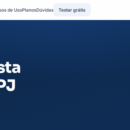
sos de Uso
Planos
Dúvidas
Testar grátis
sta
PJ