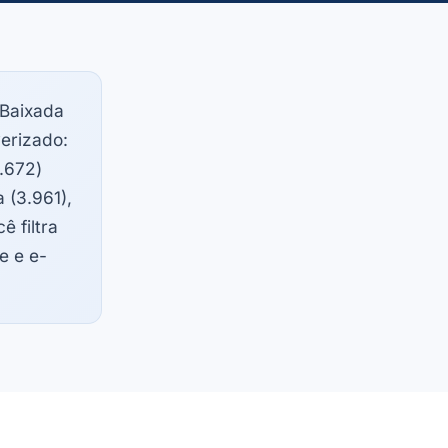
Baixada
verizado:
.672)
 (3.961),
ê filtra
e e e-