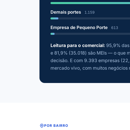
Demais portes
1.159
Empresa de Pequeno Porte
613
Leitura para o comercial:
95,9% das 
e 81,9% (35.018) são MEIs — o que m
decisão. E com 9.393 empresas (22,
mercado vivo, com muitos negócios 
POR BAIRRO