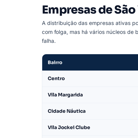
Empresas de São 
A distribuição das empresas ativas po
com folga, mas há vários núcleos de ba
falha.
Bairro
Empresas
Centro
de
São
Vila Margarida
Vicente
por
Cidade Náutica
bairro
—
Vila Jockei Clube
base