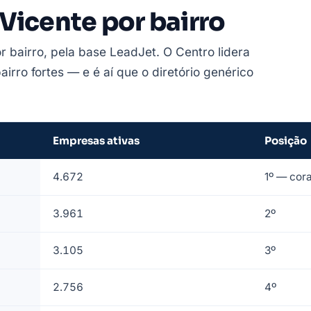
Vicente por bairro
r bairro, pela base LeadJet. O Centro lidera
irro fortes — e é aí que o diretório genérico
Empresas ativas
Posição
4.672
1º — cor
3.961
2º
3.105
3º
2.756
4º