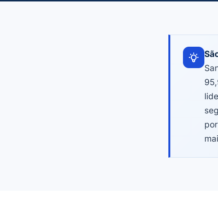
São
San
95,
lid
seg
por
mai