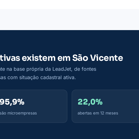
tivas existem em São Vicente
e na base própria da LeadJet, de fontes
as com situação cadastral ativa.
95,9%
22,0%
são microempresas
abertas em 12 meses