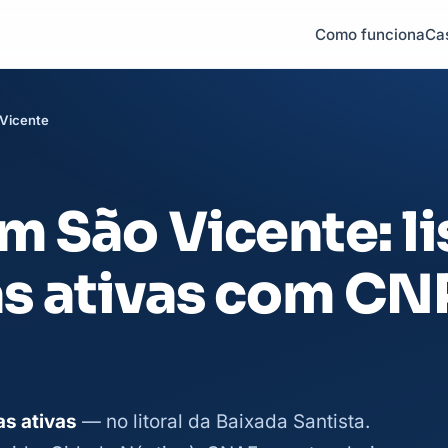
Como funciona
Ca
Vicente
 São Vicente: li
s ativas com CN
s ativas
— no litoral da Baixada Santista.