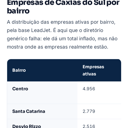
Empresas de Caxias do Sul por
bairro
A distribuição das empresas ativas por bairro,
pela base LeadJet. É aqui que o diretório
genérico falha: ele dá um total inflado, mas não
mostra onde as empresas realmente estão.
Empresas
Bairro
Po
ativas
Empresas
Centro
4.956
1º
de
co
Caxias
do
Santa Catarina
2.779
2º
Sul
por
Desvio Rizzo
2.516
3º