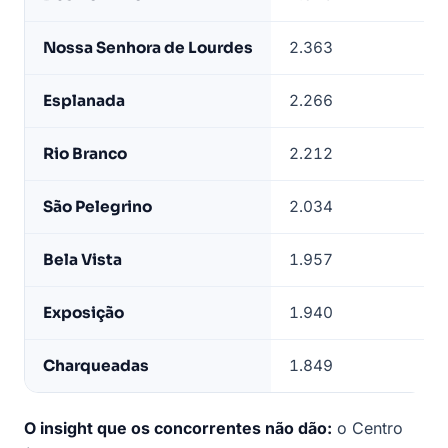
bairro
—
Nossa Senhora de Lourdes
2.363
4º
base
LeadJet
Esplanada
2.266
5º
Rio Branco
2.212
6º
São Pelegrino
2.034
7º
Bela Vista
1.957
8º
Exposição
1.940
9º
Charqueadas
1.849
10º
O insight que os concorrentes não dão:
o Centro