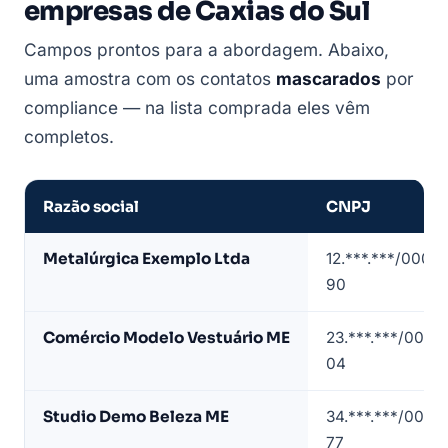
empresas de Caxias do Sul
Campos prontos para a abordagem. Abaixo,
uma amostra com os contatos
mascarados
por
compliance — na lista comprada eles vêm
completos.
Razão social
CNPJ
Amostra
Metalúrgica Exemplo Ltda
12.***.***/0001-
de
90
lista
de
Comércio Modelo Vestuário ME
23.***.***/0001-
empresas
04
em
Caxias
Studio Demo Beleza ME
34.***.***/0001-
do
77