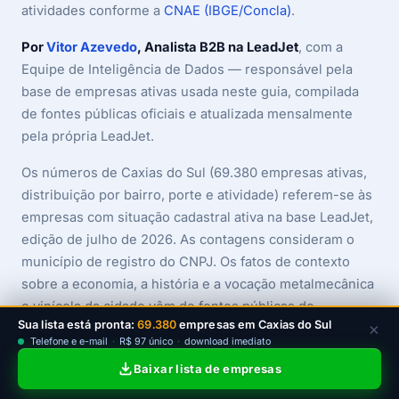
atividades conforme a
CNAE (IBGE/Concla)
.
Por
Vitor Azevedo
, Analista B2B na LeadJet
, com a
Equipe de Inteligência de Dados — responsável pela
base de empresas ativas usada neste guia, compilada
de fontes públicas oficiais e atualizada mensalmente
pela própria LeadJet.
Os números de Caxias do Sul (69.380 empresas ativas,
distribuição por bairro, porte e atividade) referem-se às
empresas com situação cadastral ativa na base LeadJet,
edição de julho de 2026. As contagens consideram o
município de registro do CNPJ. Os fatos de contexto
sobre a economia, a história e a vocação metalmecânica
e vinícola da cidade vêm de fontes públicas de
Sua lista está pronta:
69.380
empresas em Caxias do Sul
×
referência (IBGE — PIB dos Municípios e Censo 2022 —
Telefone e e-mail
·
R$ 97 único
·
download imediato
e órgãos estaduais/municipais) e servem de narrativa,
Baixar lista de empresas
não como dado da base. Os contatos exibidos na
amostra são fictícios e mascarados na exibição, apenas