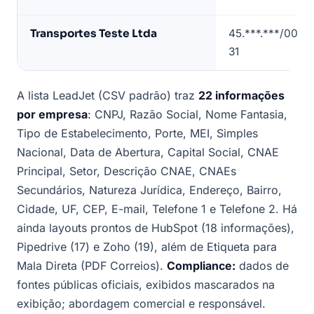
Sul
(contatos
Transportes Teste Ltda
45.***.***/0001-
mascarados)
31
A lista LeadJet (CSV padrão) traz
22 informações
por empresa
: CNPJ, Razão Social, Nome Fantasia,
Tipo de Estabelecimento, Porte, MEI, Simples
Nacional, Data de Abertura, Capital Social, CNAE
Principal, Setor, Descrição CNAE, CNAEs
Secundários, Natureza Jurídica, Endereço, Bairro,
Cidade, UF, CEP, E-mail, Telefone 1 e Telefone 2. Há
ainda layouts prontos de HubSpot (18 informações),
Pipedrive (17) e Zoho (19), além de Etiqueta para
Mala Direta (PDF Correios).
Compliance:
dados de
fontes públicas oficiais, exibidos mascarados na
exibição; abordagem comercial e responsável.