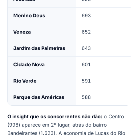
bairro
—
Menino Deus
693
5
base
LeadJet
Veneza
652
Jardim das Palmeiras
643
7
Cidade Nova
601
Rio Verde
591
Parque das Américas
588
1
O insight que os concorrentes não dão:
o Centro
(998) aparece em 2º lugar, atrás do bairro
Bandeirantes (1.623). A economia de Lucas do Rio