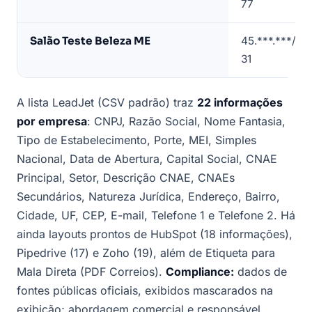
77
Rio
Verde
Salão Teste Beleza ME
45.***.***/00
(contatos
31
mascarados)
A lista LeadJet (CSV padrão) traz
22 informações
por empresa
: CNPJ, Razão Social, Nome Fantasia,
Tipo de Estabelecimento, Porte, MEI, Simples
Nacional, Data de Abertura, Capital Social, CNAE
Principal, Setor, Descrição CNAE, CNAEs
Secundários, Natureza Jurídica, Endereço, Bairro,
Cidade, UF, CEP, E-mail, Telefone 1 e Telefone 2. Há
ainda layouts prontos de HubSpot (18 informações),
Pipedrive (17) e Zoho (19), além de Etiqueta para
Mala Direta (PDF Correios).
Compliance:
dados de
fontes públicas oficiais, exibidos mascarados na
exibição; abordagem comercial e responsável.