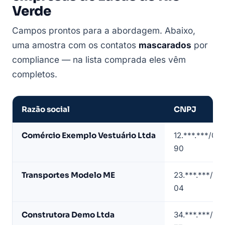
Verde
Campos prontos para a abordagem. Abaixo,
uma amostra com os contatos
mascarados
por
compliance — na lista comprada eles vêm
completos.
Razão social
CNPJ
Amostra
Comércio Exemplo Vestuário Ltda
12.***.***/00
de
90
lista
de
Transportes Modelo ME
23.***.***/00
empresas
04
em
Lucas
Construtora Demo Ltda
34.***.***/00
do