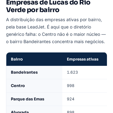
Empresas de Lucas do Rio
Verde por bairro
A distribuição das empresas ativas por bairro,
pela base LeadJet. É aqui que o diretório
genérico falha: o Centro não é o maior núcleo —
o bairro Bandeirantes concentra mais negócios.
Bairro
Empresas ativas
Empresas
Bandeirantes
1.623
1
de
Lucas
Centro
998
2
do
Rio
Parque das Emas
924
3
Verde
por
Alvorada
898