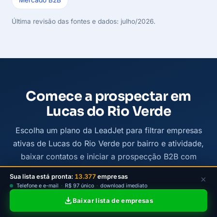
Última revisão das fontes e dados: julho/2026.
Comece a prospectar em
Lucas do Rio Verde
Escolha um plano da LeadJet para filtrar empresas
ativas de Lucas do Rio Verde por bairro e atividade,
baixar contatos e iniciar a prospecção B2B com
mais clareza.
Sua lista está pronta:
13.377
empresas
×
Telefone e e-mail
·
R$ 97 único
·
download imediato
Ver planos disponíveis
Baixar lista de empresas