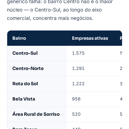
genérico falha: o bairro Centro não é o maior
núcleo — o Centro-Sul, ao longo do eixo
comercial, concentra mais negócios.
Bairro
Empresas ativas
Pos
Empresas
Centro-Sul
1.575
1º —
de
Sorriso
Centro-Norte
1.291
2º
por
bairro
Rota do Sol
1.222
3º
—
base
Bela Vista
956
4º
LeadJet
Área Rural de Sorriso
520
5º