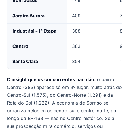
Bom Jesus
449
6º
Jardim Aurora
409
7º
Industrial - 1ª Etapa
388
8º
Centro
383
9º —
Santa Clara
354
10º
O insight que os concorrentes não dão:
o bairro
Centro (383) aparece só em 9º lugar, muito atrás do
Centro-Sul (1.575), do Centro-Norte (1.291) e da
Rota do Sol (1.222). A economia de Sorriso se
organiza pelos eixos centro-sul e centro-norte, ao
longo da BR-163 — não no Centro histórico. Se a
sua prospecção mira comércio, serviços ou