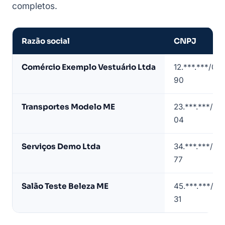
completos.
Razão social
CNPJ
Amostra
Comércio Exemplo Vestuário Ltda
12.***.***/00
de
90
lista
de
Transportes Modelo ME
23.***.***/00
empresas
04
em
Sorriso
Serviços Demo Ltda
34.***.***/00
(contatos
77
mascarados)
Salão Teste Beleza ME
45.***.***/00
31