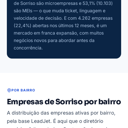
de Sorriso são microempresas e 53,1% (10.103)
são MEIs — o que muda ticket, linguagem e
velocidade de decisão. E com 4.262 empresas
(22,4%) abertas nos últimos 12 meses, é um
mercado em franca expansão, com muitos
negócios novos para abordar antes da
concorrência.
POR BAIRRO
Empresas de Sorriso por bairro
A distribuição das empresas ativas por bairro,
pela base LeadJet. É aqui que o diretório