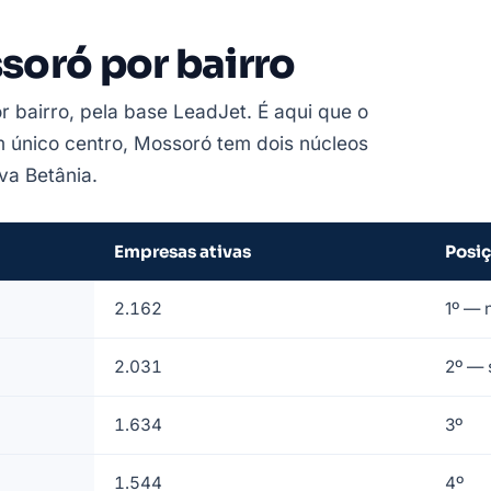
oró por bairro
r bairro, pela base LeadJet. É aqui que o
m único centro, Mossoró tem dois núcleos
va Betânia.
Empresas ativas
Posi
2.162
1º — 
2.031
2º — 
1.634
3º
1.544
4º