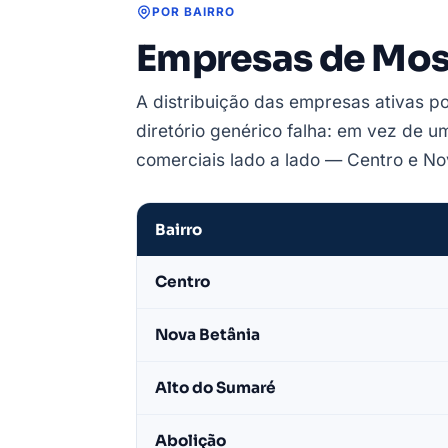
POR BAIRRO
Empresas de Moss
A distribuição das empresas ativas po
diretório genérico falha: em vez de u
comerciais lado a lado — Centro e No
Bairro
Empresas
Centro
de
Mossoró
Nova Betânia
por
bairro
Alto do Sumaré
—
base
Abolição