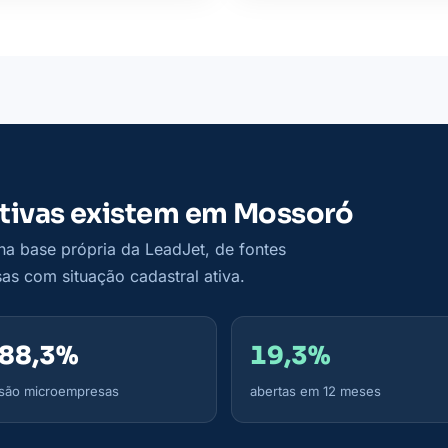
tivas existem em Mossoró
a base própria da LeadJet, de fontes
as com situação cadastral ativa.
88,3%
19,3%
são microempresas
abertas em 12 meses