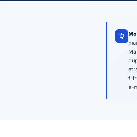
Mo
mai
Mai
dup
atr
fil
e-m