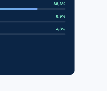
88,3%
6,9%
4,8%