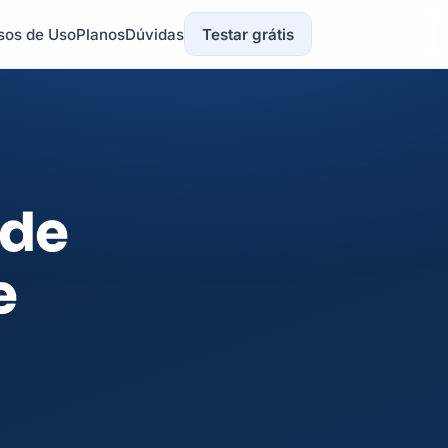
sos de Uso
Planos
Dúvidas
Testar grátis
 de
e