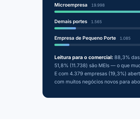
Microempresa
19.998
Demais portes
1.565
Empresa de Pequeno Porte
1.085
Leitura para o comercial:
88,3% das 
51,8% (11.738) são MEIs — o que mud
E com 4.379 empresas (19,3%) abert
com muitos negócios novos para abo