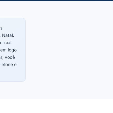
s
 Natal.
ercial
vem logo
r, você
elefone e