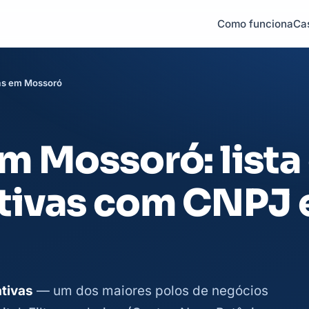
Como funciona
Ca
s em Mossoró
m Mossoró: lista
tivas com CNPJ 
tivas
— um dos maiores polos de negócios