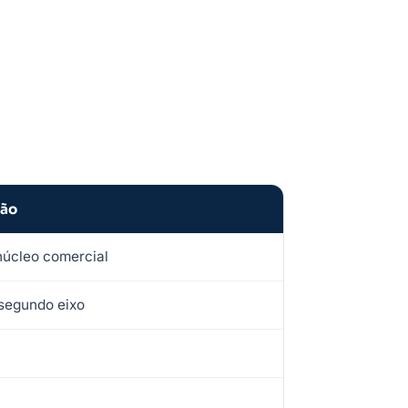
ção
núcleo comercial
segundo eixo