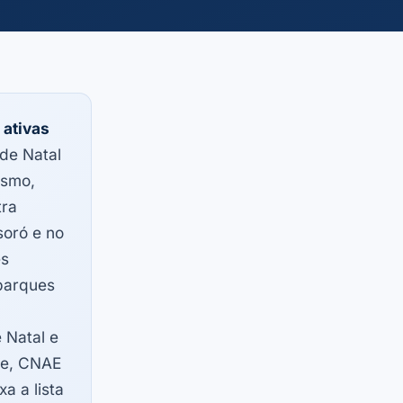
 ativas
nde Natal
ismo,
tra
soró e no
es
 parques
 Natal e
ade, CNAE
a a lista