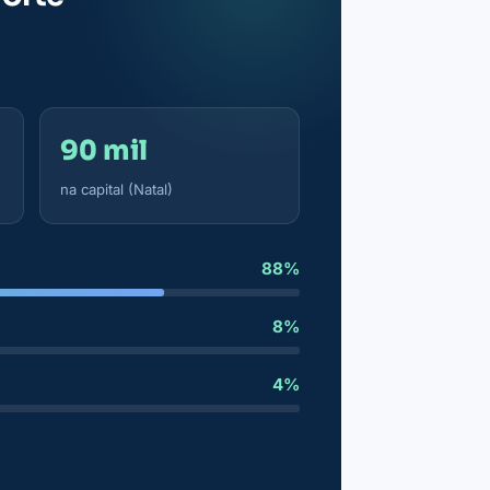
90 mil
na capital (Natal)
88%
8%
4%