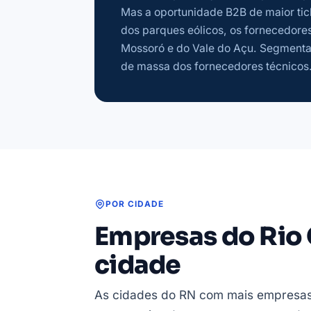
Mas a oportunidade B2B de maior tic
dos parques eólicos, os fornecedores
Mossoró e do Vale do Açu. Segmentar
de massa dos fornecedores técnicos
POR CIDADE
Empresas do Rio 
cidade
As cidades do RN com mais empresas 