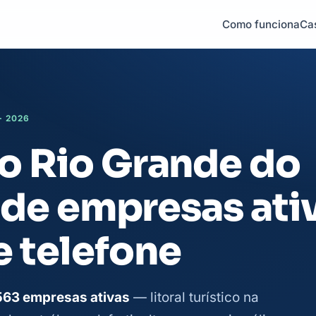
Como funciona
Ca
· 2026
o Rio Grande do
a de empresas ati
 telefone
563 empresas ativas
— litoral turístico na