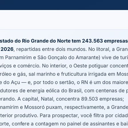
stado do Rio Grande do Norte tem 243.563 empresas
 2026
, repartidas entre dois mundos. No litoral, a Gra
m Parnamirim e São Gonçalo do Amarante) vive de tur
viços e comércio. No interior, o Oeste potiguar concen
róleo e gás, sal marinho e fruticultura irrigada em Mos
e do Açu — e, por todo o sertão, o RN é um dos maior
dutores de energia eólica do Brasil, com centenas de
rando. A capital, Natal, concentra 89.503 empresas;
namirim e Mossoró puxam, respectivamente, a Grande
nterior produtivo. Para prospectar, você filtra por cid
orte, confere a contagem no painel de assinantes e baix