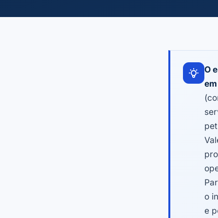
O e
em
(co
ser
pet
Val
pro
ope
Par
o i
e p