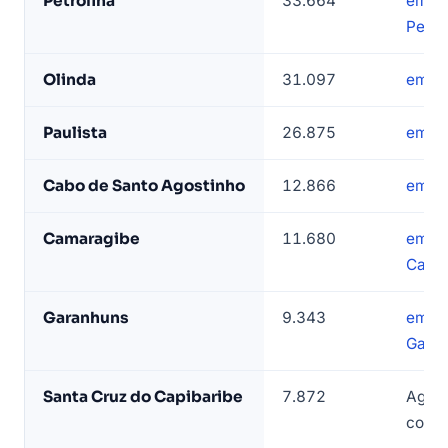
Petrolina
33.664
empr
LeadJet
Petro
Olinda
31.097
empre
Paulista
26.875
empre
Cabo de Santo Agostinho
12.866
empr
Camaragibe
11.680
empr
Cama
Garanhuns
9.343
empr
Gara
Santa Cruz do Capibaribe
7.872
Agres
conf