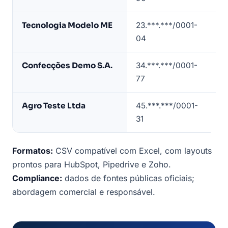
lista
de
Tecnologia Modelo ME
23.***.***/0001-
62
empresas
04
5/
em
Pernambuco
Confecções Demo S.A.
34.***.***/0001-
141
(dados
77
6/
de
exemplo)
Agro Teste Ltda
45.***.***/0001-
01
31
4/
Formatos:
CSV compatível com Excel, com layouts
prontos para HubSpot, Pipedrive e Zoho.
Compliance:
dados de fontes públicas oficiais;
abordagem comercial e responsável.