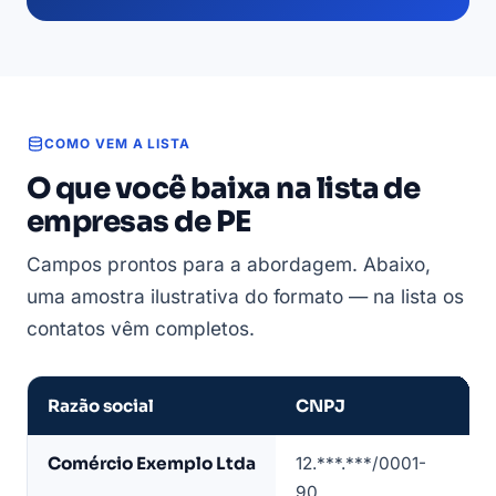
COMO VEM A LISTA
O que você baixa na lista de
empresas de PE
Campos prontos para a abordagem. Abaixo,
uma amostra ilustrativa do formato — na lista os
contatos vêm completos.
Razão social
CNPJ
CN
Amostra
Comércio Exemplo Ltda
12.***.***/0001-
47
de
90
4/