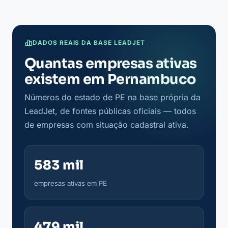
DADOS REAIS DA BASE LEADJET
Quantas empresas ativas
existem em Pernambuco
Números do estado de PE na base própria da
LeadJet, de fontes públicas oficiais — todos
de empresas com situação cadastral ativa.
583 mil
empresas ativas em PE
479 mil