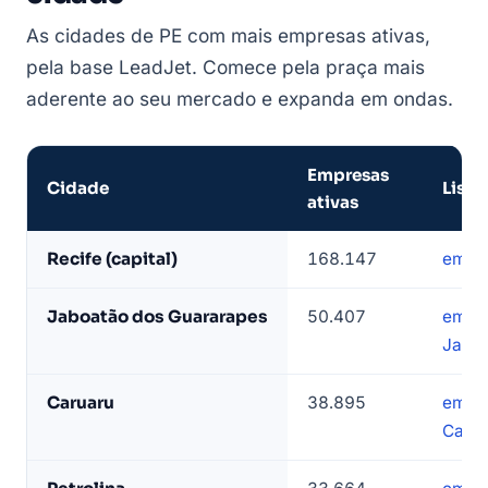
As cidades de PE com mais empresas ativas,
pela base LeadJet. Comece pela praça mais
aderente ao seu mercado e expanda em ondas.
Empresas
Cidade
Lista
ativas
Cidades
Recife (capital)
168.147
empre
de
Pernambuco
Jaboatão dos Guararapes
50.407
empr
com
Jabo
mais
empresas
Caruaru
38.895
empr
ativas
Caru
—
base