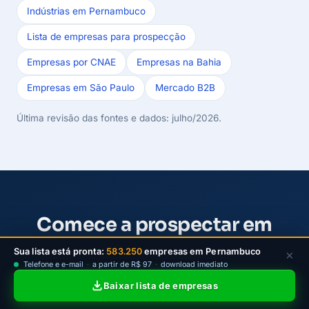
Indústrias em Pernambuco
Lista de empresas para prospecção
Empresas por CNAE
Empresas na Bahia
Empresas em São Paulo
Mercado B2B
Última revisão das fontes e dados: julho/2026.
Comece a prospectar em
Pernambuco
Sua lista está pronta:
583.250
empresas em Pernambuco
×
Telefone e e-mail
·
a partir de R$ 97
·
download imediato
Escolha um plano da LeadJet para filtrar empresas
Baixar lista de empresas
ativas de PE por cidade e atividade, baixar contatos