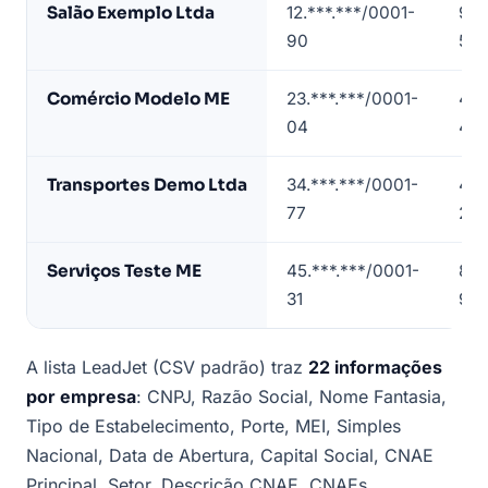
Salão Exemplo Ltda
12.***.***/0001-
96
de
90
5/0
lista
de
Comércio Modelo ME
23.***.***/0001-
478
empresas
04
4/0
em
Paulista
Transportes Demo Ltda
34.***.***/0001-
49
(dados
77
2/0
de
exemplo)
Serviços Teste ME
45.***.***/0001-
821
31
9/9
A lista LeadJet (CSV padrão) traz
22 informações
por empresa
: CNPJ, Razão Social, Nome Fantasia,
Tipo de Estabelecimento, Porte, MEI, Simples
Nacional, Data de Abertura, Capital Social, CNAE
Principal, Setor, Descrição CNAE, CNAEs