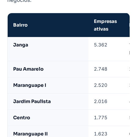
Empresas
Bairro
Po
ativas
Empresas
Janga
5.362
1º 
de
lit
Paulista
por
Pau Amarelo
2.748
2º
bairro
—
Maranguape I
2.520
3º
base
LeadJet
Jardim Paulista
2.016
4º
Centro
1.775
5º 
Maranguape II
1.623
6º