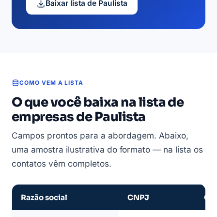
Baixar lista de Paulista
COMO VEM A LISTA
O que você baixa na lista de
empresas de Paulista
Campos prontos para a abordagem. Abaixo,
uma amostra ilustrativa do formato — na lista os
contatos vêm completos.
Razão social
CNPJ
CN
Amostra