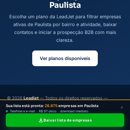
Paulista
Escolha um plano da LeadJet para filtrar empresas
ativas de Paulista por bairro e atividade, baixar
contatos e iniciar a prospecção B2B com mais
clareza.
Ver planos disponíveis
© 2026
Leadjet
— Todos os direitos reservados —
contato@leadjet.com.br
Sua lista está pronta:
26.875
empresas em Paulista
×
Telefone e e-mail
·
R$ 97 único
·
download imediato
Política de Privacidade
·
Planos
Baixar lista de empresas