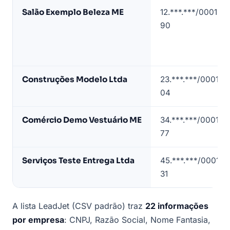
Amostra
Salão Exemplo Beleza ME
12.***.***/0001-
de
90
lista
de
empresas
em
Construções Modelo Ltda
23.***.***/0001-
Sabará
04
(dados
de
Comércio Demo Vestuário ME
34.***.***/0001-
exemplo)
77
Serviços Teste Entrega Ltda
45.***.***/0001-
31
A lista LeadJet (CSV padrão) traz
22 informações
por empresa
: CNPJ, Razão Social, Nome Fantasia,