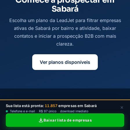
Sabará
Escolha um plano da LeadJet para filtrar empresas
ativas de Sabará por bairro e atividade, baixar
contatos e iniciar a prospecção B2B com mais
clareza.
Ver planos disponíveis
© 2026
Leadjet
— Todos os direitos reservados —
Sua lista está pronta:
11.857
empresas em Sabará
×
contato@leadjet.com.br
Telefone e e-mail
·
R$ 97 único
·
download imediato
Política de Privacidade
·
Planos
Baixar lista de empresas