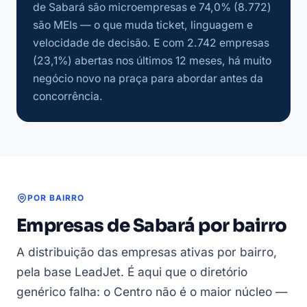
de Sabará são microempresas e 74,0% (8.772)
são MEIs — o que muda ticket, linguagem e
velocidade de decisão. E com 2.742 empresas
(23,1%) abertas nos últimos 12 meses, há muito
negócio novo na praça para abordar antes da
concorrência.
POR BAIRRO
Empresas de Sabará por bairro
A distribuição das empresas ativas por bairro,
pela base LeadJet. É aqui que o diretório
genérico falha: o Centro não é o maior núcleo —