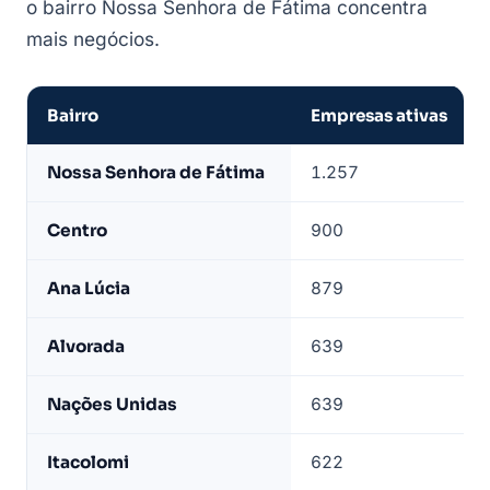
o bairro Nossa Senhora de Fátima concentra
mais negócios.
Bairro
Empresas ativas
Empresas
Nossa Senhora de Fátima
1.257
de
Sabará
Centro
900
por
bairro
Ana Lúcia
879
—
base
Alvorada
639
LeadJet
Nações Unidas
639
Itacolomi
622