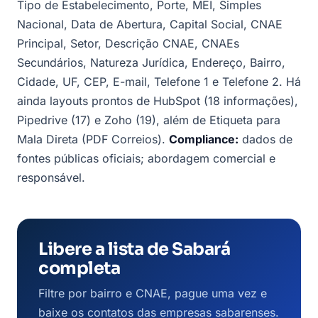
Tipo de Estabelecimento, Porte, MEI, Simples
Nacional, Data de Abertura, Capital Social, CNAE
Principal, Setor, Descrição CNAE, CNAEs
Secundários, Natureza Jurídica, Endereço, Bairro,
Cidade, UF, CEP, E-mail, Telefone 1 e Telefone 2. Há
ainda layouts prontos de HubSpot (18 informações),
Pipedrive (17) e Zoho (19), além de Etiqueta para
Mala Direta (PDF Correios).
Compliance:
dados de
fontes públicas oficiais; abordagem comercial e
responsável.
Libere a lista de Sabará
completa
Filtre por bairro e CNAE, pague uma vez e
baixe os contatos das empresas sabarenses.