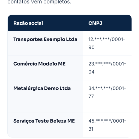
contatos vêm completos.
Razão social
CNPJ
Amostra
Transportes Exemplo Ltda
12.***.***/0001-
de
90
lista
de
Comércio Modelo ME
23.***.***/0001-
empresas
04
em
Contagem
Metalúrgica Demo Ltda
34.***.***/0001-
(dados
77
de
exemplo)
Serviços Teste Beleza ME
45.***.***/0001-
31