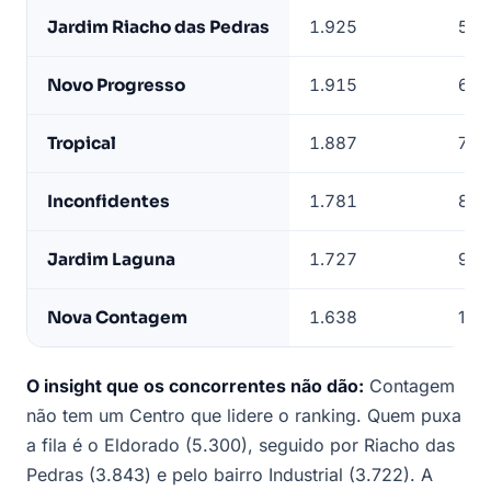
Jardim Riacho das Pedras
1.925
5º
Novo Progresso
1.915
6º
Tropical
1.887
7º
Inconfidentes
1.781
8º
Jardim Laguna
1.727
9º
Nova Contagem
1.638
10º
O insight que os concorrentes não dão:
Contagem
não tem um Centro que lidere o ranking. Quem puxa
a fila é o Eldorado (5.300), seguido por Riacho das
Pedras (3.843) e pelo bairro Industrial (3.722). A