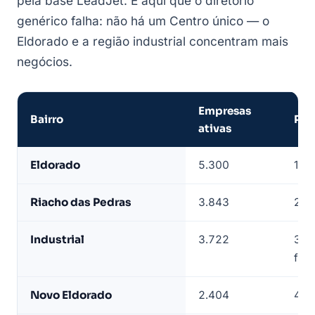
pela base LeadJet. É aqui que o diretório
genérico falha: não há um Centro único — o
Eldorado e a região industrial concentram mais
negócios.
Empresas
Bairro
Pos
ativas
Empresas
Eldorado
5.300
1º —
de
Contagem
Riacho das Pedras
3.843
2º
por
bairro
Industrial
3.722
3º 
—
fabr
base
LeadJet
Novo Eldorado
2.404
4º