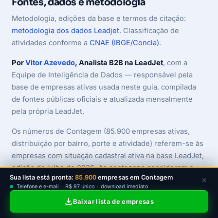
Fontes, dados e metodologia
Metodologia, edições da base e termos de citação:
metodologia dos dados Leadjet
. Classificação de
atividades conforme a
CNAE (IBGE/Concla)
.
Por
Vitor Azevedo
, Analista B2B na LeadJet
, com a
Equipe de Inteligência de Dados — responsável pela
base de empresas ativas usada neste guia, compilada
de fontes públicas oficiais e atualizada mensalmente
pela própria LeadJet.
Os números de Contagem (85.900 empresas ativas,
distribuição por bairro, porte e atividade) referem-se às
empresas com situação cadastral ativa na base LeadJet,
edição de julho de 2026. As contagens consideram o
Sua lista está pronta:
85.900
empresas em Contagem
×
município de registro do CNPJ. Os fatos de contexto
Telefone e e-mail
·
R$ 97 único
·
download imediato
sobre a economia, a história e a vocação industrial e
Baixar lista de empresas
logística da cidade vêm de fontes públicas de referência
(IBGE — PIB dos Municípios e Censo 2022 — e órgãos