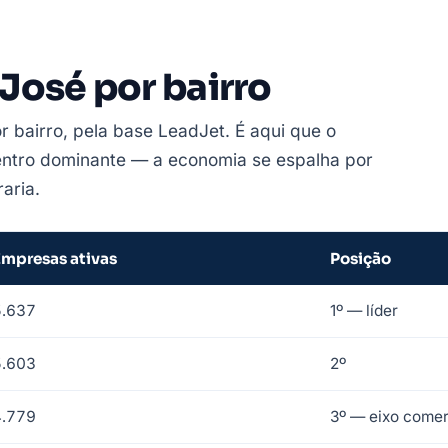
José por bairro
r bairro, pela base LeadJet. É aqui que o
Centro dominante — a economia se espalha por
aria.
Empresas ativas
Posição
5.637
1º — líder
5.603
2º
4.779
3º — eixo comer