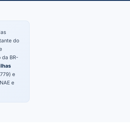
as
tante do
e
o da BR-
ilhas
.779) e
 CNAE e