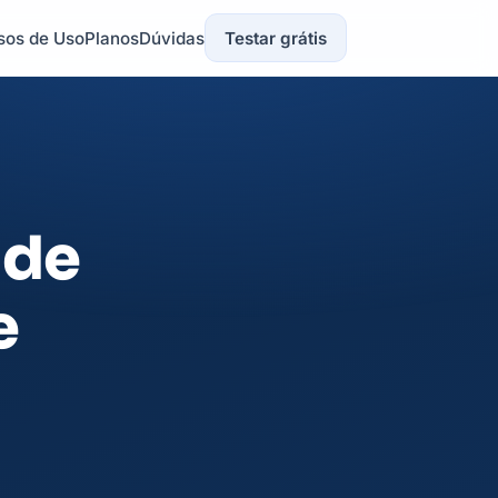
sos de Uso
Planos
Dúvidas
Testar grátis
 de
e