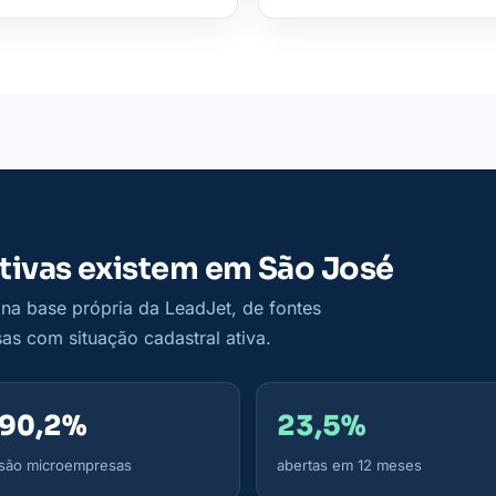
tivas existem em São José
a base própria da LeadJet, de fontes
as com situação cadastral ativa.
90,2%
23,5%
são microempresas
abertas em 12 meses