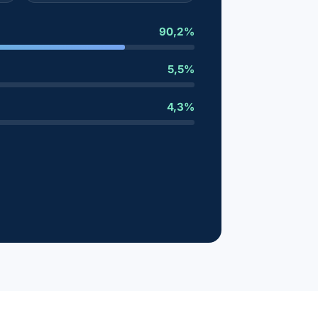
90,2%
5,5%
4,3%