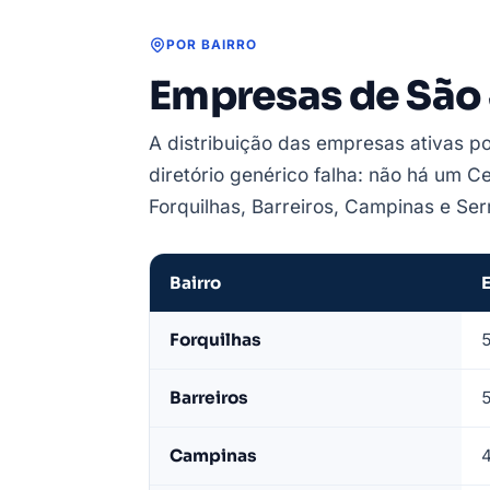
POR BAIRRO
Empresas de São 
A distribuição das empresas ativas po
diretório genérico falha: não há um 
Forquilhas, Barreiros, Campinas e Serr
Bairro
Empresas
Forquilhas
de
São
Barreiros
José
por
Campinas
bairro