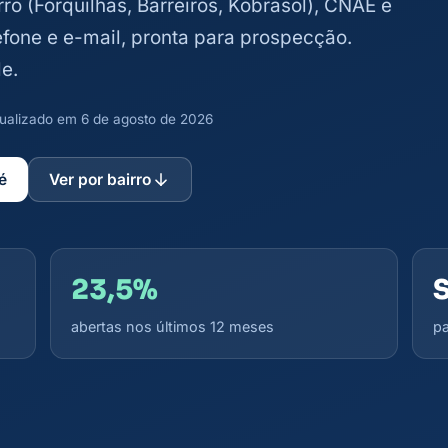
irro (Forquilhas, Barreiros, Kobrasol), CNAE e
lefone e e-mail, pronta para prospecção.
e.
atualizado em 6 de agosto de 2026
é
Ver por bairro
23,5%
abertas nos últimos 12 meses
pa