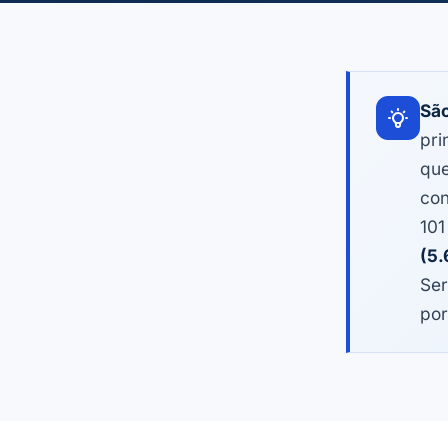
São
pri
que
con
101
(5.
Ser
por