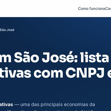
Como funciona
Ca
São José
 São José: lista
tivas com CNPJ 
ativas
— uma das principais economias da