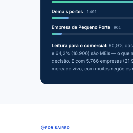
Demais portes
1.491
Empresa de Pequeno Porte
901
Leitura para o comercial:
90,9% das 
e 64,2% (16.906) são MEIs — o que m
decisão. E com 5.766 empresas (21,9
mercado vivo, com muitos negócios 
POR BAIRRO