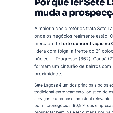
Por que ler Sete 
muda a prospec
A maioria dos diretórios trata Sete 
onde os negócios realmente estão. 
mercado de
forte concentração no 
lidera com folga, à frente do 2º colo
núcleo — Progresso (852), Canaã (71
formam um cinturão de bairros com 
proximidade.
Sete Lagoas é um dos principais polos e
tradicional entroncamento logístico do 
serviços e uma base industrial relevante
por micronegócios: 90,9% das empresas
prospectar bem, vale ler o mapa por bair