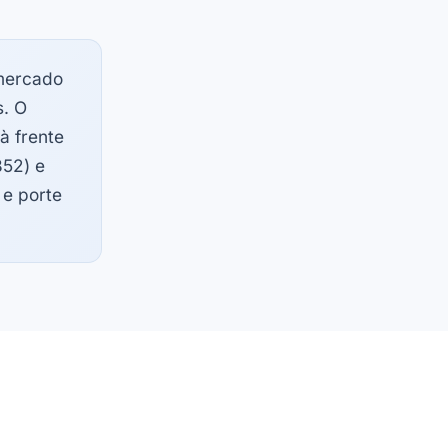
mercado
s. O
 à frente
852) e
 e porte