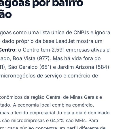
Lagoas por bairro
ção
Lagoas como uma lista única de CNPJs e ignora
O dado próprio da base LeadJet mostra um
Centro
: o Centro tem 2.591 empresas ativas e
cado, Boa Vista (977). Mas há vida fora do
1), São Geraldo (651) e Jardim Arizona (584)
micronegócios de serviço e comércio de
conômicos da região Central de Minas Gerais e
estado. A economia local combina comércio,
, mas o tecido empresarial do dia a dia é dominado
 são microempresas e 64,2% são MEIs. Para
ro: cada núcleo concentra um perfil diferente de