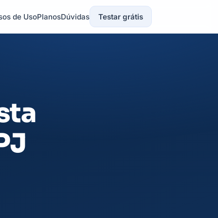
sos de Uso
Planos
Dúvidas
Testar grátis
sta
PJ