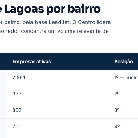
 Lagoas por bairro
r bairro, pela base LeadJet. O Centro lidera
 ao redor concentra um volume relevante de
Empresas ativas
Posição
2.591
1º — núcle
977
2º
852
3º
711
4º