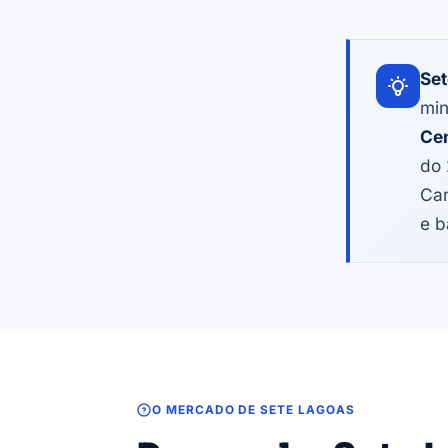
Set
min
Cen
do 
Can
e b
O MERCADO DE SETE LAGOAS