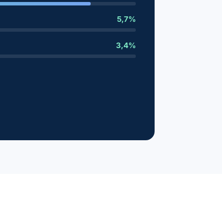
5,7%
3,4%