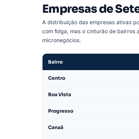
Empresas de Sete
A distribuição das empresas ativas po
com folga, mas o cinturão de bairros
micronegócios.
Bairro
Empresas
Centro
de
Sete
Boa Vista
Lagoas
por
Progresso
bairro
—
Canaã
base
LeadJet