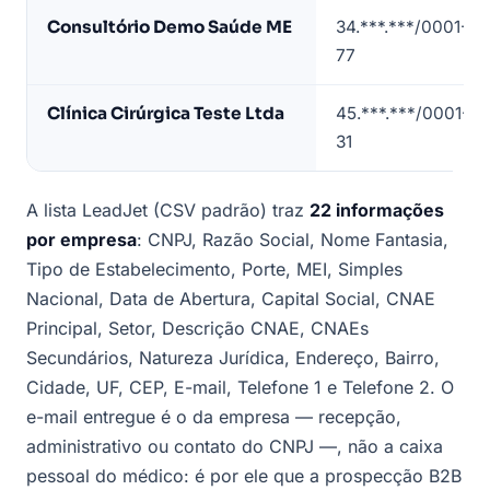
(dados
Consultório Demo Saúde ME
34.***.***/0001-
de
77
exemplo)
Clínica Cirúrgica Teste Ltda
45.***.***/0001-
31
A lista LeadJet (CSV padrão) traz
22 informações
por empresa
: CNPJ, Razão Social, Nome Fantasia,
Tipo de Estabelecimento, Porte, MEI, Simples
Nacional, Data de Abertura, Capital Social, CNAE
Principal, Setor, Descrição CNAE, CNAEs
Secundários, Natureza Jurídica, Endereço, Bairro,
Cidade, UF, CEP, E-mail, Telefone 1 e Telefone 2. O
e-mail entregue é o da empresa — recepção,
administrativo ou contato do CNPJ —, não a caixa
pessoal do médico: é por ele que a prospecção B2B