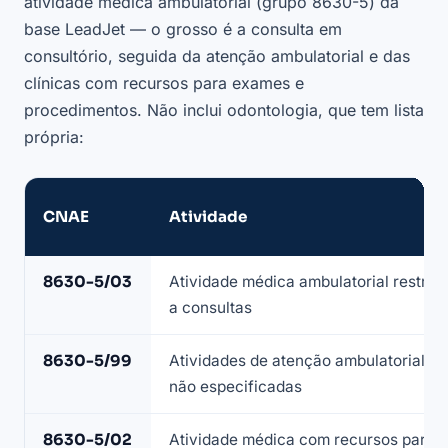
atividade médica ambulatorial (grupo 8630-5) da
base LeadJet — o grosso é a consulta em
consultório, seguida da atenção ambulatorial e das
clínicas com recursos para exames e
procedimentos. Não inclui odontologia, que tem lista
própria:
CNAE
Atividade
CNAEs
8630-5/03
Atividade médica ambulatorial restrita
que
a consultas
compõem
a
8630-5/99
Atividades de atenção ambulatorial
lista
não especificadas
de
clínicas
8630-5/02
Atividade médica com recursos para