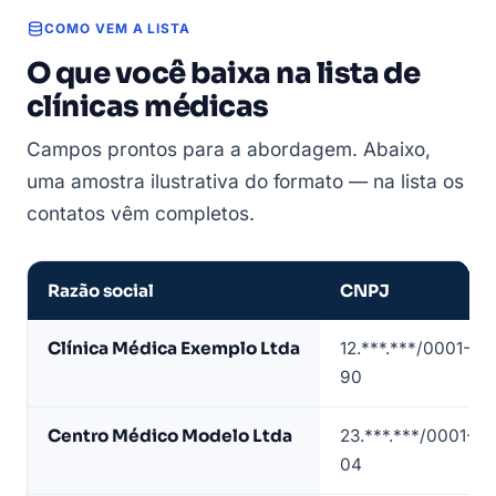
COMO VEM A LISTA
O que você baixa na lista de
clínicas médicas
Campos prontos para a abordagem. Abaixo,
uma amostra ilustrativa do formato — na lista os
contatos vêm completos.
Razão social
CNPJ
Amostra
Clínica Médica Exemplo Ltda
12.***.***/0001-
de
90
lista
de
Centro Médico Modelo Ltda
23.***.***/0001-
clínicas
04
médicas