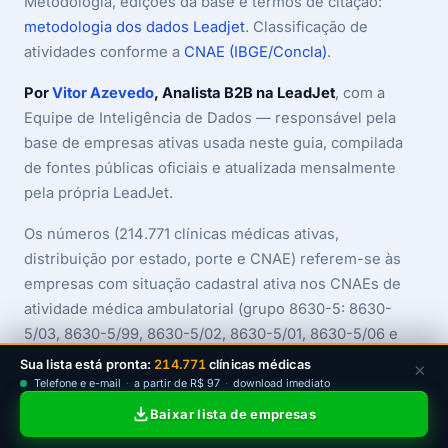
Metodologia, edições da base e termos de citação:
metodologia dos dados Leadjet
. Classificação de
atividades conforme a
CNAE (IBGE/Concla)
.
Por
Vitor Azevedo
, Analista B2B na LeadJet
, com a
Equipe de Inteligência de Dados — responsável pela
base de empresas ativas usada neste guia, compilada
de fontes públicas oficiais e atualizada mensalmente
pela própria LeadJet.
Os números (214.771 clínicas médicas ativas,
distribuição por estado, porte e CNAE) referem-se às
empresas com situação cadastral ativa nos CNAEs de
atividade médica ambulatorial (grupo 8630-5: 8630-
5/03, 8630-5/99, 8630-5/02, 8630-5/01, 8630-5/06 e
8630-5/07) na base LeadJet, edição de julho de 2026,
Sua lista está pronta:
214.771
clínicas médicas
×
excluída a odontologia. As contagens consideram o
Telefone e e-mail
·
a partir de R$ 97
·
download imediato
CNAE principal do CNPJ. Os dados da amostra são
Baixar lista de empresas
exemplos ilustrativos e não correspondem a empresas