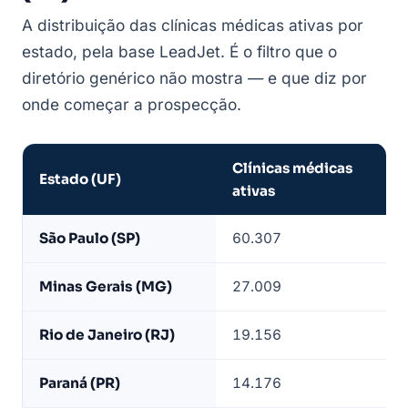
A distribuição das clínicas médicas ativas por
estado, pela base LeadJet. É o filtro que o
diretório genérico não mostra — e que diz por
onde começar a prospecção.
Clínicas médicas
Estado (UF)
ativas
Clínicas
São Paulo (SP)
60.307
médicas
ativas
Minas Gerais (MG)
27.009
por
estado
Rio de Janeiro (RJ)
19.156
—
base
Paraná (PR)
14.176
LeadJet