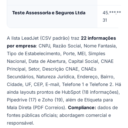
de
exemplo)
Teste Assessoria e Seguros Ltda
45.***.***/
31
A lista LeadJet (CSV padrão) traz
22 informações
por empresa
: CNPJ, Razão Social, Nome Fantasia,
Tipo de Estabelecimento, Porte, MEI, Simples
Nacional, Data de Abertura, Capital Social, CNAE
Principal, Setor, Descrição CNAE, CNAEs
Secundários, Natureza Jurídica, Endereço, Bairro,
Cidade, UF, CEP, E-mail, Telefone 1 e Telefone 2. Há
ainda layouts prontos de HubSpot (18 informações),
Pipedrive (17) e Zoho (19), além de Etiqueta para
Mala Direta (PDF Correios).
Compliance:
dados de
fontes públicas oficiais; abordagem comercial e
responsável.