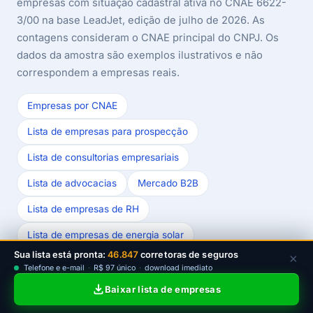
empresas com situação cadastral ativa no CNAE 6622-
3/00 na base LeadJet, edição de julho de 2026. As
contagens consideram o CNAE principal do CNPJ. Os
dados da amostra são exemplos ilustrativos e não
correspondem a empresas reais.
Empresas por CNAE
Lista de empresas para prospecção
Lista de consultorias empresariais
Lista de advocacias
Mercado B2B
Lista de empresas de RH
Lista de empresas de energia solar
Sua lista está pronta:
46.847
corretoras de seguros
×
Última revisão das fontes e dados: julho/2026.
Telefone e e-mail
·
R$ 97 único
·
download imediato
Baixar lista de empresas