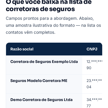
O que você baixa na lista de
corretoras de seguros
Campos prontos para a abordagem. Abaixo,
uma amostra ilustrativa do formato — na lista os
contatos vêm completos.
Razão social
CNPJ
Amostra
Corretora de Seguros Exemplo Ltda
12.***.***/0
de
90
lista
de
Seguros Modelo Corretora ME
23.***.***/
corretoras
04
de
seguros
Demo Corretora de Seguros Ltda
34.***.***/
(dados
77