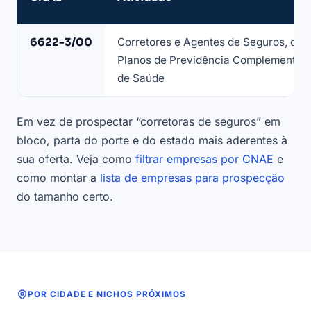
CNAE
6622-3/00
Corretores e Agentes de Seguros, de
que
Planos de Previdência Complementar 
compõe
de Saúde
a
lista
Em vez de prospectar “corretoras de seguros” em
de
bloco, parta do porte e do estado mais aderentes à
corretoras
de
sua oferta. Veja como
filtrar empresas por CNAE
e
seguros
como montar a
lista de empresas para prospecção
—
do tamanho certo.
base
LeadJet
POR CIDADE E NICHOS PRÓXIMOS