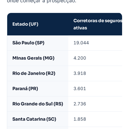
onde começar a prospecção.
Corretoras de seguros
Estado (UF)
ativas
Corretoras
São Paulo (SP)
19.044
de
seguros
Minas Gerais (MG)
4.200
ativas
por
Rio de Janeiro (RJ)
3.918
estado
—
Paraná (PR)
3.601
base
LeadJet
Rio Grande do Sul (RS)
2.736
Santa Catarina (SC)
1.858