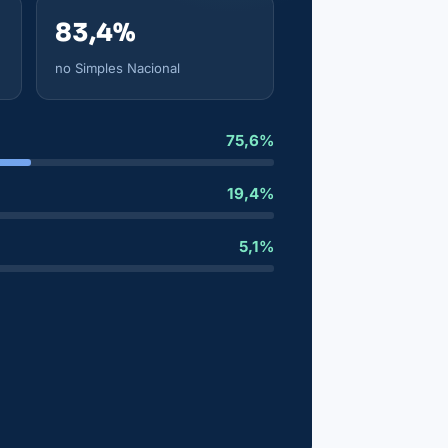
83,4%
no Simples Nacional
75,6%
19,4%
5,1%