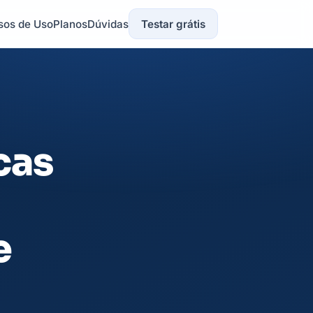
sos de Uso
Planos
Dúvidas
Testar grátis
cas
e