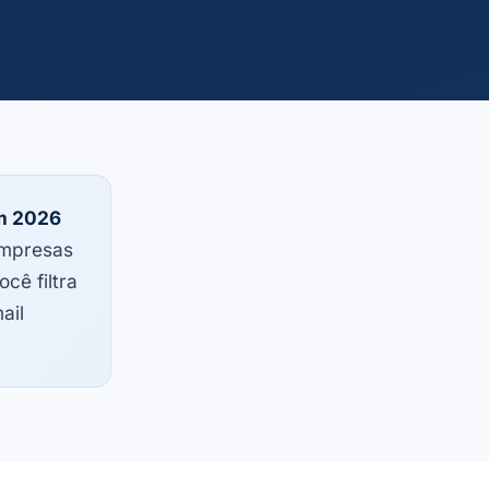
em 2026
empresas
cê filtra
ail