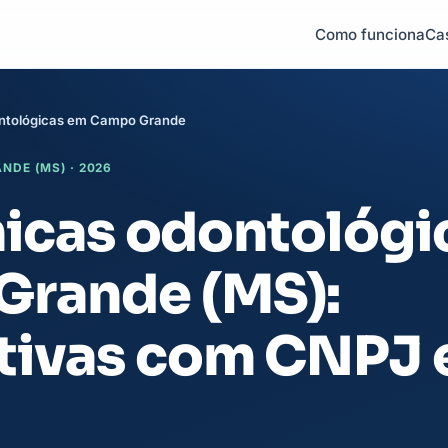
Como funciona
Ca
ontológicas em Campo Grande
DE (MS) · 2026
ínicas odontológi
rande (MS):
tivas com CNPJ 