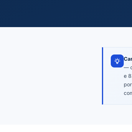
Cam
— c
e 8
por
com