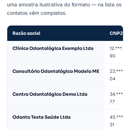
uma amostra ilustrativa do formato — na lista os
contatos vêm completos.
Razão social
CNPJ
Amostra
Clínica Odontológica Exemplo Ltda
12.***.**
de
90
lista
de
Consultório Odontológico Modelo ME
23.***.**
clínicas
04
odontológicas
em
Centro Odontológico Demo Ltda
34.***.**
Manaus
77
(dados
de
Odonto Teste Saúde Ltda
45.***.**
exemplo)
31