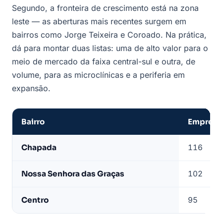
Segundo, a fronteira de crescimento está na zona
leste — as aberturas mais recentes surgem em
bairros como Jorge Teixeira e Coroado. Na prática,
dá para montar duas listas: uma de alto valor para o
meio de mercado da faixa central-sul e outra, de
volume, para as microclínicas e a periferia em
expansão.
Bairro
Empresas
Bairros
Chapada
116
com
mais
Nossa Senhora das Graças
102
clínicas
odontológicas
Centro
95
ativas
em