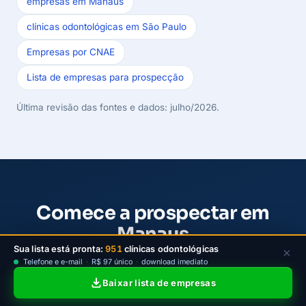
empresas em Manaus
clínicas odontológicas em São Paulo
Empresas por CNAE
Lista de empresas para prospecção
Última revisão das fontes e dados: julho/2026.
Comece a prospectar em
Manaus
Sua lista está pronta:
951
clínicas odontológicas
×
Escolha um plano da LeadJet para filtrar clínicas
Telefone e e-mail
·
R$ 97 único
·
download imediato
odontológicas ativas de Manaus por bairro e porte,
Baixar lista de empresas
baixar contatos e iniciar a prospecção B2B com