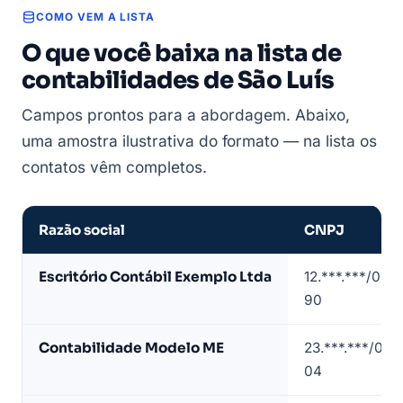
COMO VEM A LISTA
O que você baixa na lista de
contabilidades de São Luís
Campos prontos para a abordagem. Abaixo,
uma amostra ilustrativa do formato — na lista os
contatos vêm completos.
Razão social
CNPJ
Amostra
Escritório Contábil Exemplo Ltda
12.***.***/000
de
90
lista
de
Contabilidade Modelo ME
23.***.***/000
contabilidades
04
em