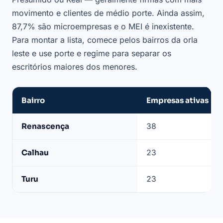
movimento e clientes de médio porte. Ainda assim,
87,7% são microempresas e o MEI é inexistente.
Para montar a lista, comece pelos bairros da orla
leste e use porte e regime para separar os
escritórios maiores dos menores.
Bairro
Empresas ativas
Bairros
Renascença
38
com
mais
Calhau
23
contabilidades
ativas
Turu
23
em
São
Luís