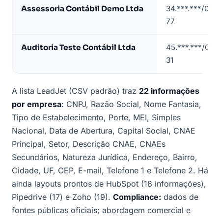
São
Assessoria Contábil Demo Ltda
34.***.***/000
Luís
77
(dados
de
Auditoria Teste Contábil Ltda
45.***.***/000
exemplo)
31
A lista LeadJet (CSV padrão) traz
22 informações
por empresa
: CNPJ, Razão Social, Nome Fantasia,
Tipo de Estabelecimento, Porte, MEI, Simples
Nacional, Data de Abertura, Capital Social, CNAE
Principal, Setor, Descrição CNAE, CNAEs
Secundários, Natureza Jurídica, Endereço, Bairro,
Cidade, UF, CEP, E-mail, Telefone 1 e Telefone 2. Há
ainda layouts prontos de HubSpot (18 informações),
Pipedrive (17) e Zoho (19).
Compliance:
dados de
fontes públicas oficiais; abordagem comercial e