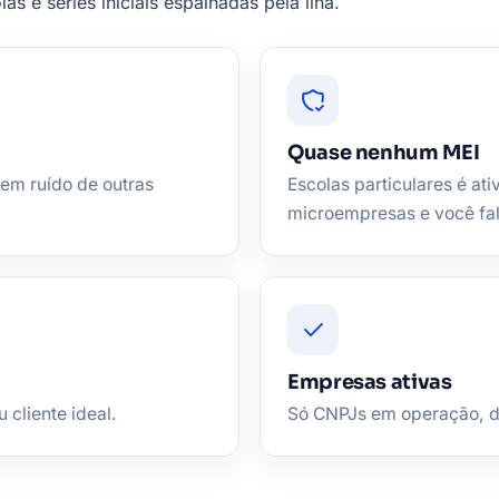
as e séries iniciais espalhadas pela ilha.
Quase nenhum MEI
sem ruído de outras
Escolas particulares é at
microempresas e você fa
Empresas ativas
 cliente ideal.
Só CNPJs em operação, de 