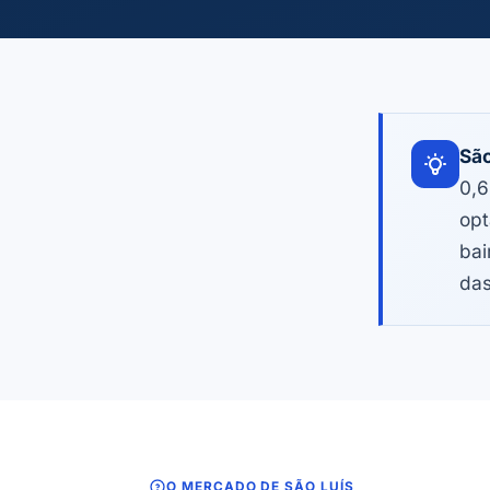
São
0,6
opt
bai
das
O MERCADO DE SÃO LUÍS