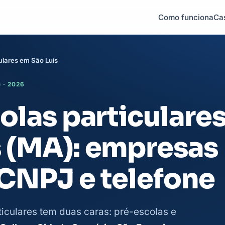
Como funciona
Ca
ulares em São Luís
 · 2026
colas particulare
s (MA): empresas
 CNPJ e telefone
rticulares tem duas caras: pré-escolas e