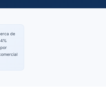
erca de
7,4%
 por
 comercial