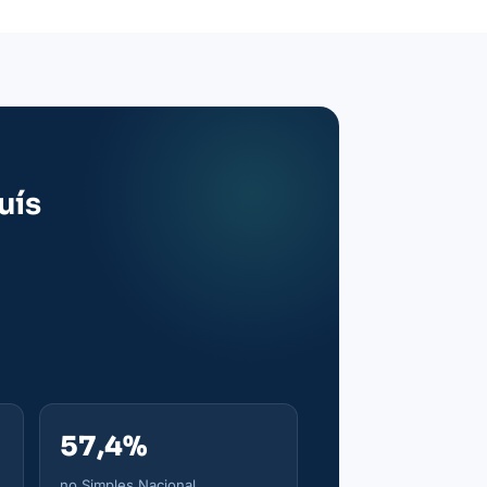
uís
57,4%
no Simples Nacional